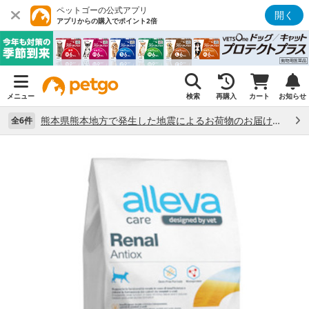
ペットゴーの公式アプリ
開く
アプリからの購入でポイント2倍
メニュー
検索
再購入
カート
お知らせ
熊本県熊本地方で発生した地震によるお荷物のお届け状況について （7/28）
全6件