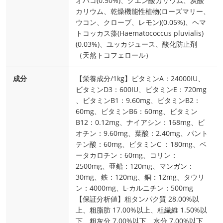
オバコ(0.50%)、クエン酸カリウム、炭酸
カリウム、乾燥機能性植物(ローズマリー、
ウコン、クローブ、レモン)(0.05%)、ヘマ
トコッカス藻(Haematococcus pluvialis)
(0.03%)、ユッカジュース、酸化防止剤
（天然トコフェロール）
成分
【栄養成分/1kg】ビタミンA：24000IU、
ビタミンD3：600IU、ビタミンE：720mg
、ビタミンB1：9.60mg、ビタミンB2：
60mg、ビタミンB6：60mg、ビタミン
B12：0.12mg、ナイアシン：168mg、ビ
オチン：9.60mg、葉酸：2.40mg、パント
テン酸：60mg、ビタミンC ：180mg、ベ
ータカロチン：60mg、コリン：
2500mg、亜鉛：120mg、マンガン：
30mg、鉄：120mg、銅：12mg、タウリ
ン：4000mg、L-カルニチン：500mg
【保証分析値】粗タンパク質 28.00%以
上、粗脂肪 17.00%以上、粗繊維 1.50%以
下、粗灰分 7.00%以下、水分 7.00%以下、