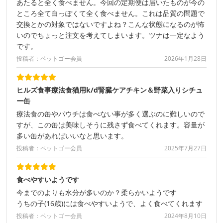
あたると全く食べません。今回の定期便は届いたものが今の
ところ全て白っぽくて全く食べません。これは品質の問題で
交換とかの対象ではないですよね？こんな状態になるのが怖
いのでちょっと注文を考えてしまいます。ツナは一定なよう
です。
投稿者：ペットゴー会員
2026年1月28日
ヒルズ食事療法食猫用k/d腎臓ケアチキン＆野菜入りシチュ
ー缶
療法食の缶やパウチは食べない事が多く選ぶのに難しいので
すが、この缶は美味しそうに残さず食べてくれます。容量が
多い缶があればいいなと思います。
投稿者：ペットゴー会員
2025年7月27日
食べやすいようです
今までのよりも水分が多いのか？柔らかいようです
うちの子(16歳)には食べやすいようで、よく食べてくれます
投稿者：ペットゴー会員
2024年8月10日