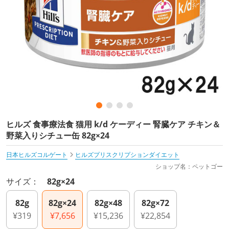
ヒルズ 食事療法食 猫用 k/d ケーディー 腎臓ケア チキン＆
野菜入りシチュー缶 82g×24
日本ヒルズコルゲート
ヒルズプリスクリプションダイエット
ショップ名：ペットゴー
サイズ：
82g×24
82g
82g×24
82g×48
82g×72
¥319
¥7,656
¥15,236
¥22,854