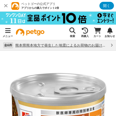
ペットゴーの公式アプリ
開く
アプリからの購入でポイント2倍
メニュー
検索
再購入
カート
お知らせ
熊本県熊本地方で発生した地震によるお荷物のお届け状況について （7/28）
全6件