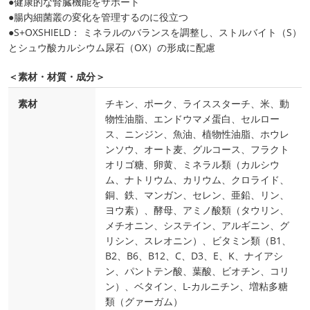
●健康的な腎臓機能をサポート
●腸内細菌叢の変化を管理するのに役立つ
●S+OXSHIELD： ミネラルのバランスを調整し、ストルバイト（S）
とシュウ酸カルシウム尿石（OX）の形成に配慮
＜素材・材質・成分＞
素材
チキン、ポーク、ライススターチ、米、動
物性油脂、エンドウマメ蛋白、セルロー
ス、ニンジン、魚油、植物性油脂、ホウレ
ンソウ、オート麦、グルコース、フラクト
オリゴ糖、卵黄、ミネラル類（カルシウ
ム、ナトリウム、カリウム、クロライド、
銅、鉄、マンガン、セレン、亜鉛、リン、
ヨウ素）、酵母、アミノ酸類（タウリン、
メチオニン、システイン、アルギニン、グ
リシン、スレオニン）、ビタミン類（B1、
B2、B6、B12、C、D3、E、K、ナイアシ
ン、パントテン酸、葉酸、ビオチン、コリ
ン）、ベタイン、L-カルニチン、増粘多糖
類（グァーガム）