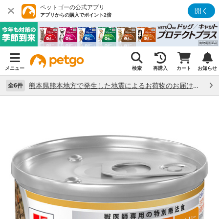
ペットゴーの公式アプリ
開く
アプリからの購入でポイント2倍
メニュー
検索
再購入
カート
お知らせ
熊本県熊本地方で発生した地震によるお荷物のお届け状況について （7/28）
全6件