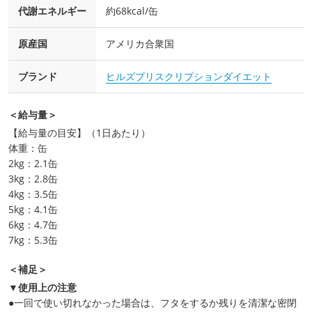
代謝エネルギー
約68kcal/缶
原産国
アメリカ合衆国
ブランド
ヒルズプリスクリプションダイエット
＜給与量＞
【給与量の目安】（1日あたり）
体重：缶
2kg：2.1缶
3kg：2.8缶
4kg：3.5缶
5kg：4.1缶
6kg：4.7缶
7kg：5.3缶
＜補足＞
▼使用上の注意
●一回で使い切れなかった場合は、フタをするか残りを清潔な密閉