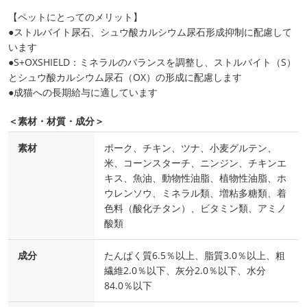
【ペットにとってのメリット】
●ストルバイト尿石、シュウ酸カルシウム尿石形成抑制に配慮して
います
●S+OXSHIELD：ミネラルのバランスを調整し、ストルバイト（S）
とシュウ酸カルシウム尿石（OX）の形成に配慮します
●成猫への長期給与に適しています
＜素材・材質・成分＞
素材
ポーク、チキン、ツナ、小麦グルテン、
米、コーンスターチ、ニンジン、チキンエ
キス、魚油、動物性油脂、植物性油脂、ホ
ウレンソウ、ミネラル類、増粘多糖類、着
色料（酸化チタン）、ビタミン類、アミノ
酸類
成分
たんぱく質6.5％以上、脂質3.0％以上、粗
繊維2.0％以下、灰分2.0％以下、水分
84.0％以下