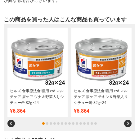
が異なる場合がございます。
この商品を買った人はこんな商品も買っています
用
ヒルズ 食事療法食 猫用 c/d マル
ヒルズ 食事療法食 猫用 c/d マル
チケア 尿ケア ツナ＆野菜入りシ
チケア 尿ケア チキン＆野菜入り
チュー缶 82g×24
シチュー缶 82g×24
¥6,864
¥6,864