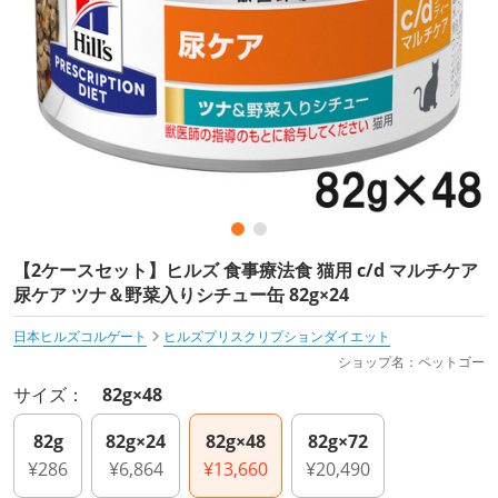
【2ケースセット】ヒルズ 食事療法食 猫用 c/d マルチケア
尿ケア ツナ＆野菜入りシチュー缶 82g×24
日本ヒルズコルゲート
ヒルズプリスクリプションダイエット
ショップ名：ペットゴー
サイズ：
82g×48
82g
82g×24
82g×48
82g×72
¥286
¥6,864
¥13,660
¥20,490