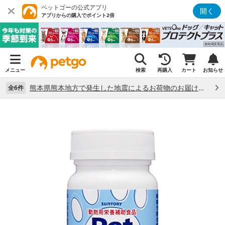
ペットゴーの公式アプリ
開く
アプリからの購入でポイント2倍
メニュー
検索
再購入
カート
お知らせ
熊本県熊本地方で発生した地震によるお荷物のお届け状況について （7/28）
全6件