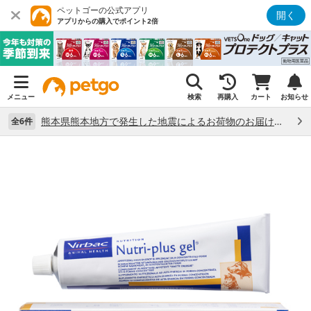
ペットゴーの公式アプリ
開く
アプリからの購入でポイント2倍
メニュー
検索
再購入
カート
お知らせ
熊本県熊本地方で発生した地震によるお荷物のお届け状況について （7/28）
全6件