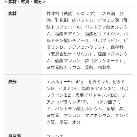
＜素材・材質・成分＞
素材
甘味料（糖蜜、シロップ）、大豆油、肝
油、乳化剤、肉ペプトン、ビタミン類（酢
酸トコフェロール、パントテン酸カルシウ
ム、塩酸チアミン、塩酸ピリドキシン、パ
ルミチン酸レチノール、リボフラビン、ビ
タミンＤ、シアノコバラミン）、保存料
（安息香酸ナトリウム）、硫酸マグネシウ
ム、硫酸マンガン、鉄（グリシネート）、
ヨウ素酸カリウム、葉酸、精製水
成分
エネルギー5kcal/ｇ ビタミンA、ビタミ
ンD、ビタミンE、塩酸チアミン(B1)、リボ
フラビン(B2)、塩酸ピリドキシン(B6)、シ
アノコバラミン(B12)、ニコチン酸アミ
ド、パントテン酸カルシウム、葉酸、鉄、
ヨウ素、マンガン、マグネシウム、タンパ
ク質、脂質、水分
原産国
フランス