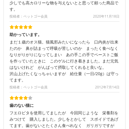
少しでも高カロリーな物を与えないとと思って頼った商品で
す。
投稿者：ペットゴー会員
2020年11月18日
助かっています。
まだ１歳のオス猫。猫風邪みたいになったら 口内炎が出来
たのか 鼻が詰まって呼吸が苦しいのか まったく食べなく
なりがりがりになってしまい あの手この手でペーストご飯
を作っていたときに このゲルに行き着きました。まだ元気
はないけれど がんばって摂取してくれると良いな。
沢山上げたくなっちゃいますが 給仕量（一日/20g）は守っ
てます。
投稿者：ペットゴー会員
2012年7月14日
歯のない猫に
フエロビタを使用してましたが 今回同じような 栄養剤を
みつけて 購入しました。少しをとかして スポイドであげ
てます。歯がないとたくさん食べれなく ガリガリですが