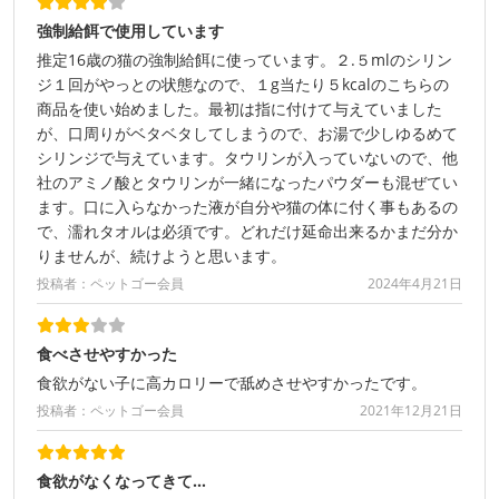
強制給餌で使用しています
推定16歳の猫の強制給餌に使っています。２.５mlのシリン
ジ１回がやっとの状態なので、１g当たり５kcalのこちらの
商品を使い始めました。最初は指に付けて与えていました
が、口周りがベタベタしてしまうので、お湯で少しゆるめて
シリンジで与えています。タウリンが入っていないので、他
社のアミノ酸とタウリンが一緒になったパウダーも混ぜてい
ます。口に入らなかった液が自分や猫の体に付く事もあるの
で、濡れタオルは必須です。どれだけ延命出来るかまだ分か
りませんが、続けようと思います。
投稿者：ペットゴー会員
2024年4月21日
食べさせやすかった
食欲がない子に高カロリーで舐めさせやすかったです。
投稿者：ペットゴー会員
2021年12月21日
食欲がなくなってきて…