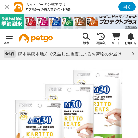
ペットゴーの公式アプリ
開く
アプリからの購入でポイント2倍
メニュー
検索
再購入
カート
お知らせ
熊本県熊本地方で発生した地震によるお荷物のお届け状況について （7/28）
全6件