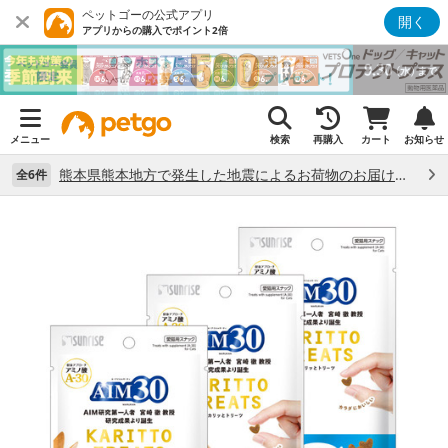
ペットゴーの公式アプリ
開く
アプリからの購入でポイント2倍
メニュー
検索
再購入
カート
お知らせ
熊本県熊本地方で発生した地震によるお荷物のお届け状況について （7/28）
全6件