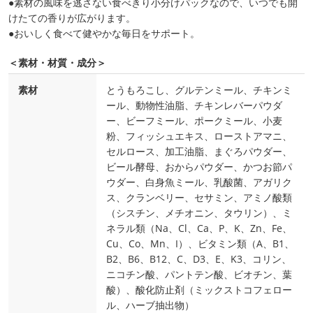
●素材の風味を逃さない食べきり小分けパックなので、いつでも開
けたての香りが広がります。
●おいしく食べて健やかな毎日をサポート。
＜素材・材質・成分＞
素材
とうもろこし、グルテンミール、チキンミ
ール、動物性油脂、チキンレバーパウダ
ー、ビーフミール、ポークミール、小麦
粉、フィッシュエキス、ローストアマニ、
セルロース、加工油脂、まぐろパウダー、
ビール酵母、おからパウダー、かつお節パ
ウダー、白身魚ミール、乳酸菌、アガリク
ス、クランベリー、セサミン、アミノ酸類
（シスチン、メチオニン、タウリン）、ミ
ネラル類（Na、Cl、Ca、P、K、Zn、Fe、
Cu、Co、Mn、I）、ビタミン類（A、B1、
B2、B6、B12、C、D3、E、K3、コリン、
ニコチン酸、パントテン酸、ビオチン、葉
酸）、酸化防止剤（ミックストコフェロー
ル、ハーブ抽出物）