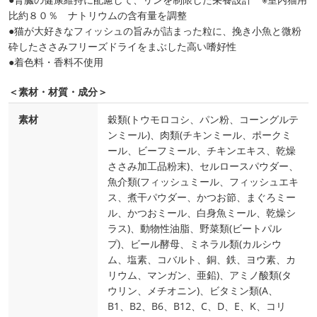
比約８０％ ナトリウムの含有量を調整
●猫が大好きなフィッシュの旨みが詰まった粒に、挽き小魚と微粉
砕したささみフリーズドライをまぶした高い嗜好性
●着色料・香料不使用
＜素材・材質・成分＞
素材
穀類(トウモロコシ、パン粉、コーングルテ
ンミール)、肉類(チキンミール、ポークミ
ール、ビーフミール、チキンエキス、乾燥
ささみ加工品粉末)、セルロースパウダー、
魚介類(フィッシュミール、フィッシュエキ
ス、煮干パウダー、かつお節、まぐろミー
ル、かつおミール、白身魚ミール、乾燥シ
ラス)、動物性油脂、野菜類(ビートパル
プ)、ビール酵母、ミネラル類(カルシウ
ム、塩素、コバルト、銅、鉄、ヨウ素、カ
リウム、マンガン、亜鉛)、アミノ酸類(タ
ウリン、メチオニン)、ビタミン類(A、
B1、B2、B6、B12、C、D、E、K、コリ