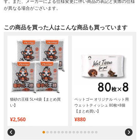
す。また、メーカーによる仕様変更に伴い商品の表記と実際の仕様
が異なる場合がございます。
この商品を買った人はこんな商品も買っています
猫砂の王様 5L×4袋【まとめ買
ペットゴー オリジナル ペット用
と
い】
ウェットティッシュ 80枚×8個
【まとめ買い】
¥2,560
¥880