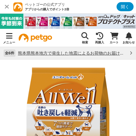
ペットゴーの公式アプリ
開く
アプリからの購入でポイント2倍
メニュー
検索
再購入
カート
お知らせ
熊本県熊本地方で発生した地震によるお荷物のお届け状況について （7/28）
全6件