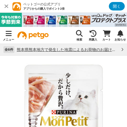
ペットゴーの公式アプリ
開く
アプリからの購入でポイント2倍
メニュー
検索
再購入
カート
お知らせ
熊本県熊本地方で発生した地震によるお荷物のお届け状況について （7/28）
全6件