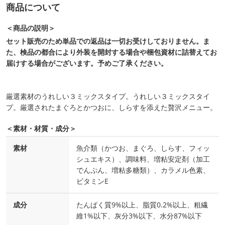
商品について
＜商品の説明＞
セット販売のため単品での返品は一切お受けしておりません。ま
た、検品の都合により外装を開封する場合や梱包資材に詰替えてお
届けする場合がございます。予めご了承ください。
厳選素材のうれしい３ミックスタイプ。うれしい３ミックスタイ
プ。厳選されたまぐろとかつおに、しらすを添えた贅沢メニュー。
＜素材・材質・成分＞
素材
魚介類（かつお、まぐろ、しらす、フィッ
シュエキス）、調味料、増粘安定剤（加工
でんぷん、増粘多糖類）、カラメル色素、
ビタミンE
成分
たんぱく質9%以上、脂質0.2%以上、粗繊
維1%以下、灰分3%以下、水分87%以下