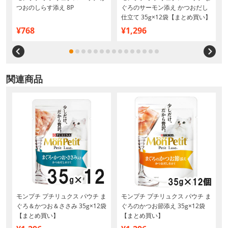
つおのしらす添え 8P
ぐろのサーモン添え かつおだし
仕立て 35g×12袋【まとめ買い】
¥768
¥1,296
関連商品
ま
モンプチ プチリュクス パウチ ま
モンプチ プチリュクス パウチ ま
ぐろ＆かつお＆ささみ 35g×12袋
ぐろのかつお節添え 35g×12袋
【まとめ買い】
【まとめ買い】