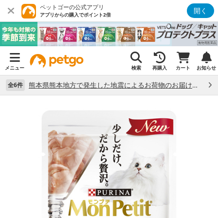
ペットゴーの公式アプリ
開く
アプリからの購入でポイント2倍
メニュー
検索
再購入
カート
お知らせ
熊本県熊本地方で発生した地震によるお荷物のお届け状況について （7/28）
全6件