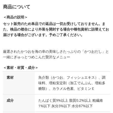
商品について
＜商品の説明＞
セット販売のため単品での返品は一切お受けしておりません。ま
た、検品の都合により外装を開封する場合や梱包資材に詰替えてお
届けする場合がございます。予めご了承ください。
厳選されたかつおを海の幸の美味しさたっぷりの「かつおだし」と
一緒にぎゅっとつめこんだ贅沢なメニュー
＜素材・材質・成分＞
素材
魚介類（かつお、フィッシュエキス）、調
味料、増粘安定剤（加工でんぷん、増粘多
糖類）、カラメル色素、ビタミンＥ
成分
たんぱく質9%以上 脂質0.2%以上 粗繊維
1%以下 灰分3%以下 水分87%以下