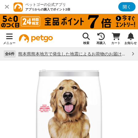
ペットゴーの公式アプリ
開く
アプリからの購入でポイント2倍
メニュー
検索
再購入
カート
お知らせ
熊本県熊本地方で発生した地震によるお荷物のお届け状況について （7/28）
全6件