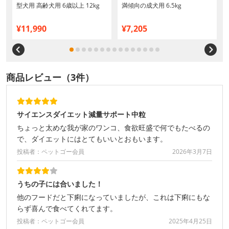
イ
型犬用 高齢犬用 6歳以上 12kg
満傾向の成犬用 6.5kg
¥11,990
¥7,205
商品レビュー（3件）
サイエンスダイエット減量サポート中粒
ちょっと太めな我が家のワンコ、食欲旺盛で何でもたべるの
で、ダイエットにはとてもいいとおもいます。
投稿者：ペットゴー会員
2026年3月7日
うちの子には合いました！
他のフードだと下痢になっていましたが、これは下痢にもな
らず喜んで食べてくれてます。
投稿者：ペットゴー会員
2025年4月25日