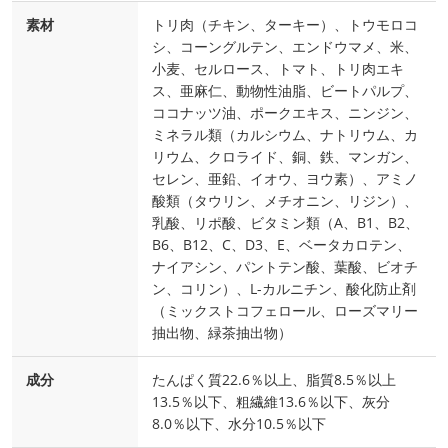
素材
トリ肉（チキン、ターキー）、トウモロコ
シ、コーングルテン、エンドウマメ、米、
小麦、セルロース、トマト、トリ肉エキ
ス、亜麻仁、動物性油脂、ビートパルプ、
ココナッツ油、ポークエキス、ニンジン、
ミネラル類（カルシウム、ナトリウム、カ
リウム、クロライド、銅、鉄、マンガン、
セレン、亜鉛、イオウ、ヨウ素）、アミノ
酸類（タウリン、メチオニン、リジン）、
乳酸、リポ酸、ビタミン類（A、B1、B2、
B6、B12、C、D3、E、ベータカロテン、
ナイアシン、パントテン酸、葉酸、ビオチ
ン、コリン）、L-カルニチン、酸化防止剤
（ミックストコフェロール、ローズマリー
抽出物、緑茶抽出物）
成分
たんぱく質22.6％以上、脂質8.5％以上
13.5％以下、粗繊維13.6％以下、灰分
8.0％以下、水分10.5％以下