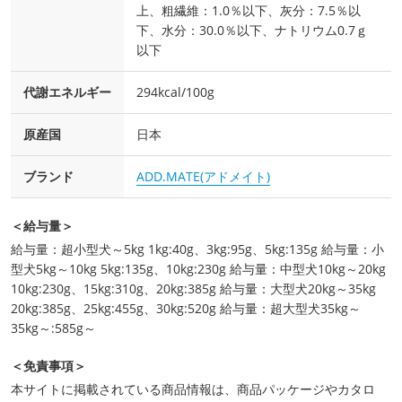
上、粗繊維：1.0％以下、灰分：7.5％以
下、水分：30.0％以下、ナトリウム0.7ｇ
以下
代謝エネルギー
294kcal/100g
原産国
日本
ブランド
ADD.MATE(アドメイト)
＜給与量＞
給与量：超小型犬～5kg 1kg:40g、3kg:95g、5kg:135g 給与量：小
型犬5kg～10kg 5kg:135g、10kg:230g 給与量：中型犬10kg～20kg
10kg:230g、15kg:310g、20kg:385g 給与量：大型犬20kg～35kg
20kg:385g、25kg:455g、30kg:520g 給与量：超大型犬35kg～
35kg～:585g～
＜免責事項＞
本サイトに掲載されている商品情報は、商品パッケージやカタロ