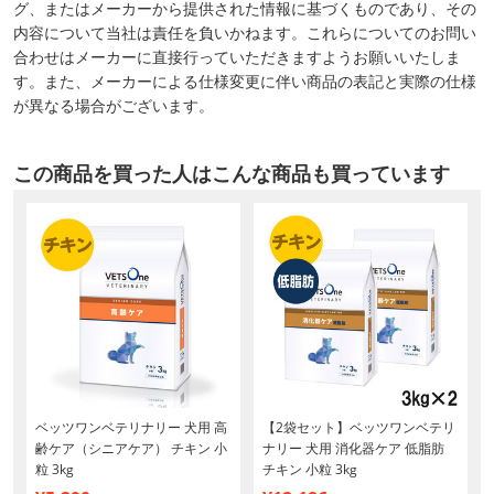
グ、またはメーカーから提供された情報に基づくものであり、その
内容について当社は責任を負いかねます。これらについてのお問い
合わせはメーカーに直接行っていただきますようお願いいたしま
す。また、メーカーによる仕様変更に伴い商品の表記と実際の仕様
が異なる場合がございます。
この商品を買った人はこんな商品も買っています
ー
ベッツワンベテリナリー 犬用 高
【2袋セット】ベッツワンベテリ
齢ケア（シニアケア） チキン 小
ナリー 犬用 消化器ケア 低脂肪
粒 3kg
チキン 小粒 3kg