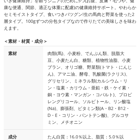
いき健康維持」を願うシニアのために5つ(お腹、皮膚・毛づや、健
康な便通、関節、適正な体重に配慮)の健康維持サポート。やわらか
セミモイストタイプ、食いつきバツグン!生の馬肉と野菜を使った2
層タイプ。100gずつの分包タイプなので作りたての美味しさを味わ
えます。
＜素材・材質・成分＞
素材
肉類(馬)、小麦粉、でんぷん類、脱脂大
豆、小麦たん白、糖類、植物性油脂、小麦
ブラン、オリゴ糖、野菜類(トマト・にんじ
ん)、アマニ油、酵母、乳酸菌(ラクリス)、
グリセリン、ミネラル類(カルシウム・リ
ン・塩素・カリウム・亜鉛・鉄・ケイ素・
銅・ヨウ素・マンガン・コバルト)、プロピ
レングリコール、ソルビトール、リン酸塩
(Na)、膨張剤、ビタミン類(A・B2・B12・
D・E・コリン・パントテン酸)、グルコサ
ミン、メチオニン
成分
たん白質：16.0％以上、脂質：5.0％以