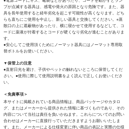
●電源コードにキズ、亀裂などがあったり、コードを動かすとラン
プが点滅する器具は、感電や発火の原因となり危険です。また、器
具を長年使用すると経年劣化を起こす可能性が高くなります。どち
らも直ちにご使用を中止し、新しい器具と交換してください。※蒸
散口の上に遮蔽物があったり、横に寝かせて使用するなどして、コ
ードに薬液が付着するとコードが硬くなり劣化が進むことがありま
す。
●安心してご使用頂くためにノーマット器具にはノーマット専用取
替ボトルをお使いください。
▼保管上の注意
●直射日光を避け、子供やペットの触れないところに保管してくだ
さい。●使用に際して使用説明書をよく読んで正しくお使いくださ
い。
＜免責事項＞
本サイトに掲載されている商品情報は、商品パッケージやカタロ
グ、またはメーカーから提供された情報に基づくものであり、その
内容について当社は責任を負いかねます。これらについてのお問い
合わせはメーカーに直接行っていただきますようお願いいたしま
す。また、メーカーによる仕様変更に伴い商品の表記と実際の仕様