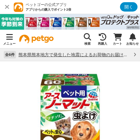
ペットゴーの公式アプリ
開く
アプリからの購入でポイント2倍
メニュー
検索
再購入
カート
お知らせ
熊本県熊本地方で発生した地震によるお荷物のお届け状況について （7/28）
全6件