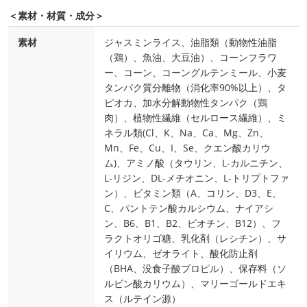
＜素材・材質・成分＞
素材
ジャスミンライス、油脂類（動物性油脂
（鶏）、魚油、大豆油）、コーンフラワ
ー、コーン、コーングルテンミール、小麦
タンパク質分離物（消化率90%以上）、タ
ピオカ、加水分解動物性タンパク（鶏
肉）、植物性繊維（セルロース繊維）、ミ
ネラル類(Cl、K、Na、Ca、Mg、Zn、
Mn、Fe、Cu、I、Se、クエン酸カリウ
ム)、アミノ酸（タウリン、L‐カルニチン、
L‐リジン、DL‐メチオニン、L‐トリプトファ
ン）、ビタミン類（A、コリン、D3、E、
C、パントテン酸カルシウム、ナイアシ
ン、B6、B1、B2、ビオチン、B12）、フ
ラクトオリゴ糖、乳化剤（レシチン）、サ
イリウム、ゼオライト、酸化防止剤
（BHA、没食子酸プロピル）、保存料（ソ
ルビン酸カリウム）、マリーゴールドエキ
ス（ルテイン源）