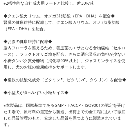
※2標準的な自社成犬用フードと比較し、約30%減
◆クエン酸カリウム、オメガ3脂肪酸（EPA・DHA）を配合◆
腎臓の健康維持に配慮して、クエン酸カリウム、オメガ3脂肪酸
（EPA・DHA）を配合。
◆お腹の健康維持に配慮◆
腸内フローラを整えるため、善玉菌のエサとなる食物繊維（セルロ
ース）、フラクトオリゴ糖を配合。さらに消化吸収の負担が少ない
小麦タンパク質分離物（消化率90%以上）、ジャスミンライスを使
用し、犬のお腹の健康維持をサポートします。
◆複数の抗酸化成分（ビタミンE、ビタミンC、タウリン）を配合◆
◆小型犬が食べやすい小粒サイズ◆
※本製品は、国際基準であるGMP・HACCP・ISO9001の認定を受け
た工場で、原材料の選定から製造、出荷までの全工程において徹底
した品質管理のもと、安定した品質を保つように製造されていま
す。