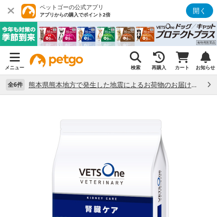
ペットゴーの公式アプリ
開く
アプリからの購入でポイント2倍
メニュー
検索
再購入
カート
お知らせ
熊本県熊本地方で発生した地震によるお荷物のお届け状況について （7/28）
全6件