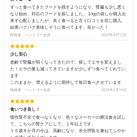
ずっと食べてきたフードを残すようになり、腎臓も少し悪く
なり始め、対応のフードを探しました。３kgの袋しか購入出
来ず心配しましたが、良く食べると言う口コミを信じ購入。
結果パクパク美味しそうに食べてます。良かった！
投稿者：ペットゴー会員
2026年4月12日
少し安心
老齢で腎臓が弱くなってきたので、探してエサを変えまし
た！エサの量も減ってきていますが少しずつ食べてくれてい
ます
このままか、増えるように期待して毎日食べさせています
投稿者：ペットゴー会員
2026年2月16日
食いつき良し！
慢性腎不全で食べなくなり、色々なメーカーの療法食を試し
て、こちらの腎ケアにして、１年以上です。
１５歳８か月の今は、高齢になり、水分摂取を兼ねてふやか