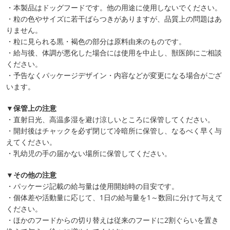
・本製品はドッグフードです。他の用途に使用しないでください。
・粒の色やサイズに若干ばらつきがありますが、品質上の問題はあ
りません。
・粒に見られる黒・褐色の部分は原料由来のものです。
・給与後、体調が悪化した場合には使用を中止し、獣医師にご相談
ください。
・予告なくパッケージデザイン・内容などが変更になる場合がござ
います。
▼保管上の注意
・直射日光、高温多湿を避け涼しいところに保管してください。
・開封後はチャックを必ず閉じて冷暗所に保管し、なるべく早く与
えてください。
・乳幼児の手の届かない場所に保管してください。
▼その他の注意
・パッケージ記載の給与量は使用開始時の目安です。
・個体差や活動量に応じて、1日の給与量を1～数回に分けて与えて
ください。
・ほかのフードからの切り替えは従来のフードに2割ぐらいを置き