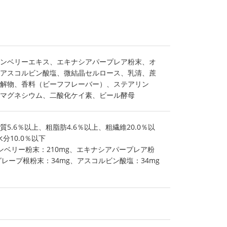
ンベリーエキス、エキナシアパープレア粉末、オ
アスコルビン酸塩、微結晶セルロース、乳清、蔗
解物、香料（ビーフフレーバー）、ステアリン
マグネシウム、二酸化ケイ素、ビール酵母
5.6％以上、粗脂肪4.6％以上、粗繊維20.0％以
分10.0％以下
ンベリー粉末：210mg、エキナシアパープレア粉
グレープ根粉末：34mg、アスコルビン酸塩：34mg