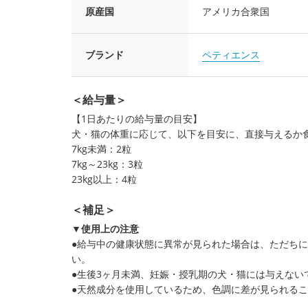
原産国
アメリカ合衆国
ブランド
ペティエンス
＜給与量＞
【1日あたりの給与量の目安】
犬・猫の体重に応じて、以下を目安に、直接与えるか
7kg未満：2粒
7kg～23kg：3粒
23kg以上：4粒
＜補足＞
▼使用上の注意
●給与中の健康状態に異常が見られた場合は、ただち
い。
●生後3ヶ月未満、妊娠・授乳期の犬・猫には与えない
●天然成分を使用しているため、色調に差が見られる