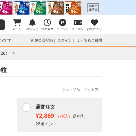
カート
お知らせ
注文履歴
ポイント
クーポン
お気に入り
 GIFT
新規会員登録
ログイン
よくあるご質問
28）
0粒
ショップ名：ペットゴー
通常注文
¥2,869
（税込）
送料別
28ポイント