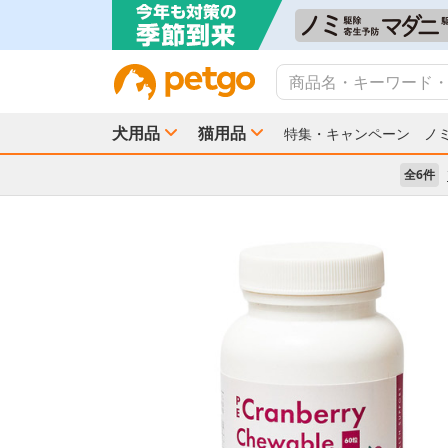
犬用品
猫用品
特集・キャンペーン
ノ
全6件