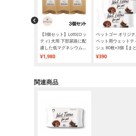
ビオフェルミンS
【3個セット】Lotti(ロッ
ペットゴー オリジナ
ティ) 犬用 下部尿路に配
ペット用ウェットテ
慮した低マグネシウムト
シュ 80枚×3個【ま
リーツ 50g
買い】
¥1,980
¥390
関連商品