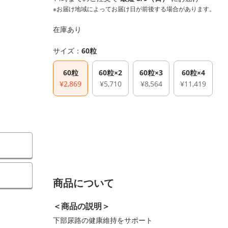
※お届け地域によってお届け日が前後する場合があります。
在庫あり
サイズ：
60粒
60粒
60粒×2
60粒×3
60粒×4
¥2,869
¥5,710
¥8,564
¥11,419
）
商品について
＜商品の説明＞
下部尿路の健康維持をサポート