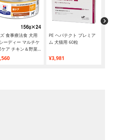
ズ 食事療法食 犬用
PE ヘパテクト プレミア
メディコートア
d シーディー マルチケ
ム 犬猫用 60粒
尿石ケア pHサポ
尿ケア チキン＆野菜
歳から 2.5kg
シチュー缶 156g×24
,560
¥3,981
¥2,480