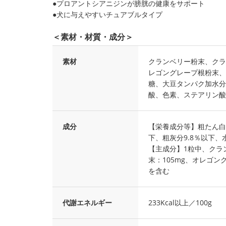
●プロアントシアニジンが膀胱の健康をサポート
●犬に与えやすいチュアブルタイプ
＜素材・材質・成分＞
素材
クランベリー粉末、クラ
レゴングレープ根粉末、
糖、大豆タンパク加水分
酸、色素、ステアリン酸
成分
【栄養成分等】粗たん白質
下、粗灰分9.8％以下、水
【主成分】1粒中、クラ
末：105mg、オレゴン
を含む
代謝エネルギー
233Kcal以上／100g