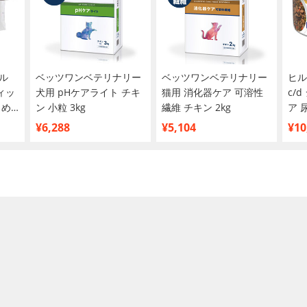
ル
ベッツワンベテリナリー
ベッツワンベテリナリー
ヒル
ィッ
犬用 pHケアライト チキ
猫用 消化器ケア 可溶性
c/
とめ
ン 小粒 3kg
繊維 チキン 2kg
ア 
入り
¥6,288
¥5,104
¥10