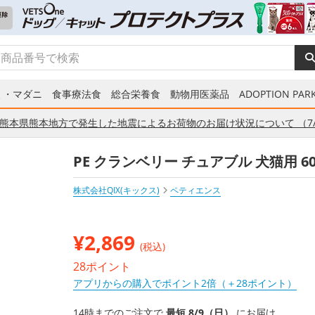
ミ・マダニ
食事療法食
総合栄養食
動物用医薬品
ADOPTION PARK
熊本県熊本地方で発生した地震によるお荷物のお届け状況について （7/
PE クランベリー チュアブル 犬猫用 6
株式会社QIX(キックス)
ペティエンス
¥
2,869
(税込)
28ポイント
アプリからの購入でポイント2倍（＋28ポイント）
14時までのご注文で
最短 8/9（日）
にお届け