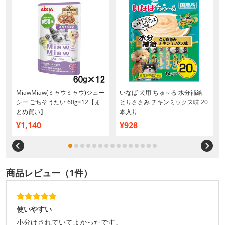
MiawMiaw(ミャウミャウ)ジュー
いなば 犬用 ちゅ～る 水分補給
シー ごちそうたい 60g×12【ま
とりささみ チキンミックス味 20
とめ買い】
本入り
¥1,140
¥928
商品レビュー（1件）
使いやすい
小分けされていてよかったです。