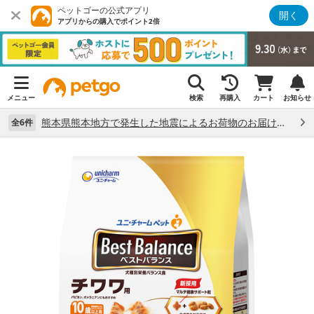
ペットゴーの公式アプリ
開く
アプリからの購入でポイント2倍
メニュー
検索
再購入
カート
お知らせ
熊本県熊本地方で発生した地震によるお荷物のお届け状況について （7/28）
全6件