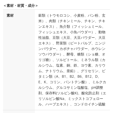
＜素材・材質・成分＞
素材
穀類（トウモロコシ、小麦粉、パン粉、玄
米）、肉類（チキンミール、チキン、チキ
ンエキス）、魚介類（フィッシュミール、
フィッシュエキス、小魚パウダー）、動物
性油脂、豆類（大豆、大豆パウダー、大豆
エキス）、野菜類（ビートパルプ、ニンジ
ンパウダー、カボチャパウダー、ホウレン
ソウパウダー）、酵母、糖類（ショ糖、オ
リゴ糖）、ソルビトール、ミネラル類（カ
ルシウム、塩素、銅、鉄、ヨウ素、カリウ
ム、ナトリウム、亜鉛）、グリセリン、ビ
タミン類（A、B1、B2、B6、B12、D、
E、K、コリン、パントテン酸）、ミルクカ
ルシウム、グルコサミン塩酸塩、pH調整
剤、保存料(ソルビン酸K)、酸化防止剤（エ
リソルビン酸Na、ミックストコフェロー
ル、ハーブエキス）、コンドロイチン硫酸