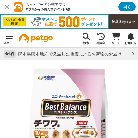
ペットゴーの公式アプリ
開く
アプリからの購入でポイント2倍
メニュー
検索
再購入
カート
お知らせ
熊本県熊本地方で発生した地震によるお荷物のお届け状況について （7/28）
全6件