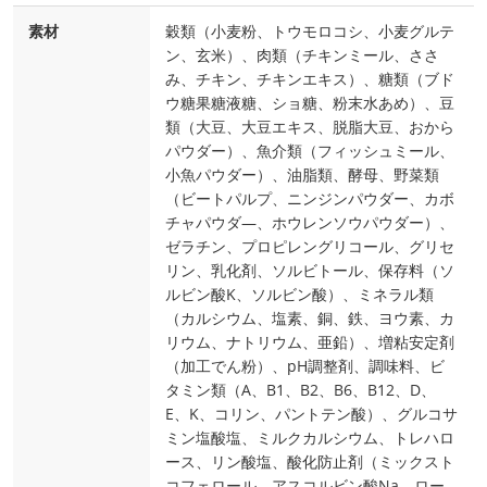
素材
穀類（小麦粉、トウモロコシ、小麦グルテ
ン、玄米）、肉類（チキンミール、ささ
み、チキン、チキンエキス）、糖類（ブド
ウ糖果糖液糖、ショ糖、粉末水あめ）、豆
類（大豆、大豆エキス、脱脂大豆、おから
パウダー）、魚介類（フィッシュミール、
小魚パウダー）、油脂類、酵母、野菜類
（ビートパルプ、ニンジンパウダー、カボ
チャパウダ―、ホウレンソウパウダー）、
ゼラチン、プロピレングリコール、グリセ
リン、乳化剤、ソルビトール、保存料（ソ
ルビン酸K、ソルビン酸）、ミネラル類
（カルシウム、塩素、銅、鉄、ヨウ素、カ
リウム、ナトリウム、亜鉛）、増粘安定剤
（加工でん粉）、pH調整剤、調味料、ビ
タミン類（A、B1、B2、B6、B12、D、
E、K、コリン、パントテン酸）、グルコサ
ミン塩酸塩、ミルクカルシウム、トレハロ
ース、リン酸塩、酸化防止剤（ミックスト
コフェロール、アスコルビン酸Na、ロー