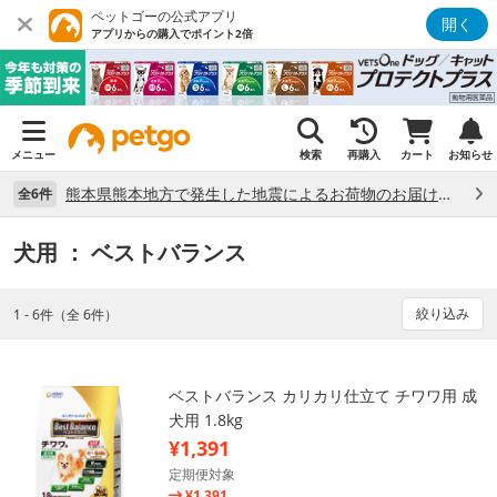
ペットゴーの公式アプリ
開く
アプリからの購入でポイント2倍
メニュー
検索
再購入
カート
お知らせ
熊本県熊本地方で発生した地震によるお荷物のお届け状況について （7/28）
全6件
犬用
： ベストバランス
絞り込み
1 - 6件（全 6件）
ベストバランス カリカリ仕立て チワワ用 成
犬用 1.8kg
¥1,391
定期便対象
¥1,391