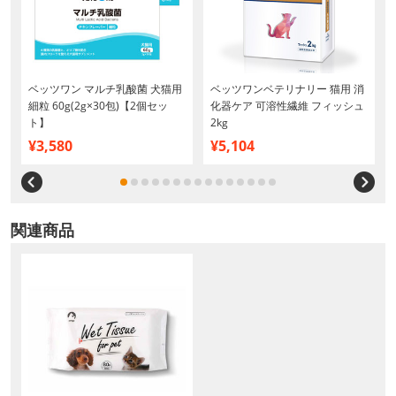
リ
ベッツワン マルチ乳酸菌 犬猫用
ベッツワンベテリナリー 猫用 消
繊
細粒 60g(2g×30包)【2個セッ
化器ケア 可溶性繊維 フィッシュ
ト】
2kg
¥3,580
¥5,104
関連商品