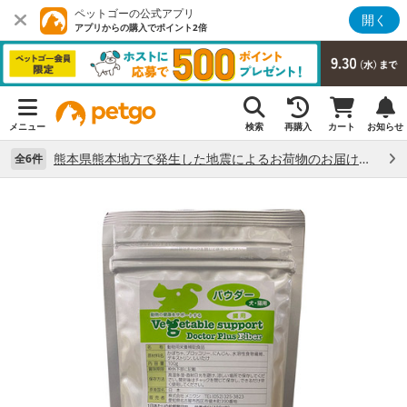
ペットゴーの公式アプリ
開く
アプリからの購入でポイント2倍
メニュー
検索
再購入
カート
お知らせ
熊本県熊本地方で発生した地震によるお荷物のお届け状況について （7/28）
全6件