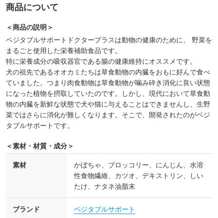
商品について
＜商品の説明＞
ベジタブルサポートドクタープラスは動物の健康のために、 野菜を
まるごと使用した栄養補助食品です。
特に栄養成分の吸収器官である腸の健康維持にオススメです。
犬の祖先であるオオカミたちは草食動物の内臓をおもに好んで食べ
ていました。つまり肉食動物は草食動物が噛み砕き消化に良い状態
になった植物を摂取していたのです。しかし、現代において草食動
物の内臓を新鮮な状態で犬や猫に与えることはできませんし、生野
菜ではさらに消化が難しくなります。そこで、開発されたのがベジ
タブルサポートです。
＜素材・材質・成分＞
素材
かぼちゃ、ブロッコリー、にんじん、水溶
性食物繊維、カツオ、デキストリン、しい
たけ、ナタネ油脂末
ブランド
ベジタブルサポート