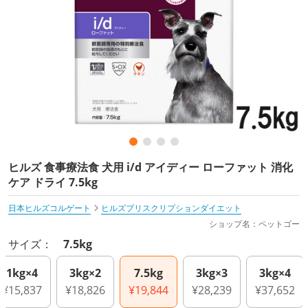
ヒルズ 食事療法食 犬用 i/d アイディー ローファット 消化
ケア ドライ 7.5kg
日本ヒルズコルゲート
ヒルズプリスクリプションダイエット
ショップ名：ペットゴー
サイズ：
7.5kg
1kg×4
3kg×2
7.5kg
3kg×3
3kg×4
¥15,837
¥18,826
¥19,844
¥28,239
¥37,652