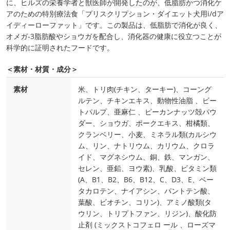
に、ヒルズの栄養学者と獣医師が開発したのが、低脂肪かつ消化ケ
アのための特別療法食「プリスクリプション・ダイエット犬用i/dア
イディーローファット」です。この製品は、低脂肪で消化が良く、
オメガ‐3脂肪酸やショウガを配合し、消化器の健康に役立つことが
科学的に証明されたフードです。
＜素材・材質・成分＞
素材
米、トリ肉(チキン、ターキー)、コーング
ルテン、チキンエキス、動物性油脂 、ビー
トパルプ、亜麻仁 、ピーカンナッツ殻パウ
ダー、ショウガ、ポークエキス、柑橘類、
クランベリー、小麦、ミネラル類(カルシウ
ム、リン、ナトリウム、カリウム、クロラ
イド、マグネシウム、銅、鉄、マンガン、
セレン、亜鉛、ヨウ素)、乳酸、ビタミン類
(A、B1、B2、B6、B12、C、D3、E、ベー
タカロテン、ナイアシン、パントテン酸、
葉酸、ビオチン、コリン)、アミノ酸類(タ
ウリン、トリプトファン、リジン)、酸化防
止剤 (ミックストコフェロ ール 、ローズマ