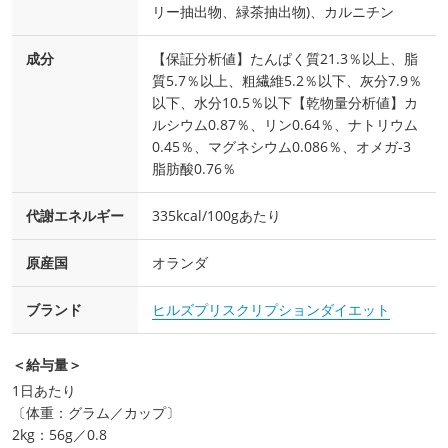
リー抽出物、緑茶抽出物)、カルニチン
成分
【保証分析値】たんぱく質21.3％以上、脂
質5.7％以上、粗繊維5.2％以下、灰分7.9％
以下、水分10.5％以下【乾物量分析値】カ
ルシウム0.87％、リン0.64％、ナトリウム
0.45％、マグネシウム0.086％、オメガ-3
脂肪酸0.76％
代謝エネルギー
335kcal/100gあたり
原産国
オランダ
ブランド
ヒルズプリスクリプションダイエット
＜給与量＞
1日あたり
〔体重：グラム／カップ〕
2kg：56g／0.8