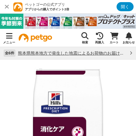
ペットゴーの公式アプリ
開く
アプリからの購入でポイント2倍
メニュー
検索
再購入
カート
お知らせ
熊本県熊本地方で発生した地震によるお荷物のお届け状況について （7/28）
全6件