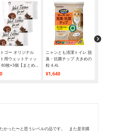
トゴー オリジナル
ニャンとも清潔トイレ 脱
猫壱 ヌルヌル汚
ト用ウェットティッ
臭・抗菌チップ 大きめの
に落とす食器用
 80枚×3個【まとめ
粒 4.4L
2個
】
0
¥1,640
¥510
いたかった〜と思うレベルの品です。 また是非購