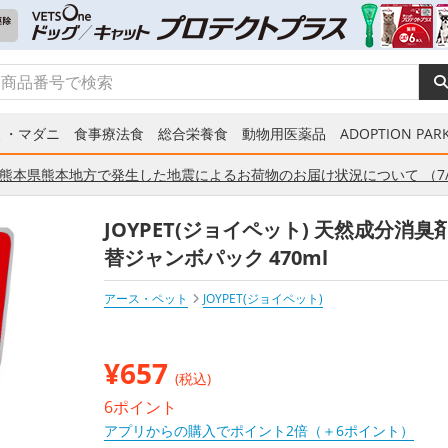
ミ・マダニ
食事療法食
総合栄養食
動物用医薬品
ADOPTION PARK
熊本県熊本地方で発生した地震によるお荷物のお届け状況について （7/
JOYPET(ジョイペット) 天然成分消
替ジャンボパック 470ml
アース・ペット
JOYPET(ジョイペット)
¥
657
(税込)
6ポイント
アプリからの購入でポイント2倍（＋6ポイント）