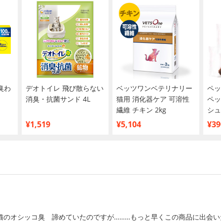
臭わ
デオトイレ 飛び散らない
ベッツワンベテリナリー
ペッ
消臭・抗菌サンド 4L
猫用 消化器ケア 可溶性
ペッ
繊維 チキン 2kg
シュ
買い
¥1,519
¥5,104
¥39
猫のオシッコ臭 諦めていたのですが………もっと早くこの商品に出会