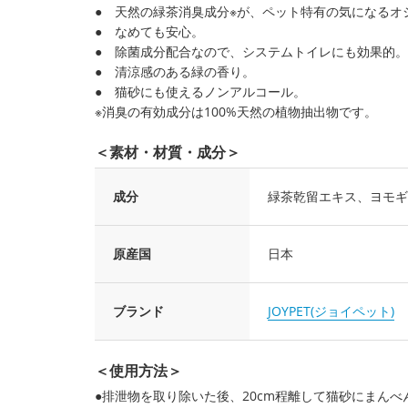
● 天然の緑茶消臭成分※が、ペット特有の気になるオ
● なめても安心。
● 除菌成分配合なので、システムトイレにも効果的
● 清涼感のある緑の香り。
● 猫砂にも使えるノンアルコール。
※消臭の有効成分は100%天然の植物抽出物です。
＜素材・材質・成分＞
成分
緑茶乾留エキス、ヨモギ
原産国
日本
ブランド
JOYPET(ジョイペット)
＜使用方法＞
●排泄物を取り除いた後、20cm程離して猫砂にまん