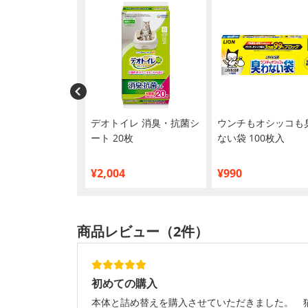
ズ 猫用 グリル
デオトイレ 消臭・抗菌シ
ウンチもオシッコも
30g
ート 20枚
ない袋 100枚入
¥2,004
¥990
商品レビュー（2件）
初めての購入
本体と詰め替えを購入させていただきました。 