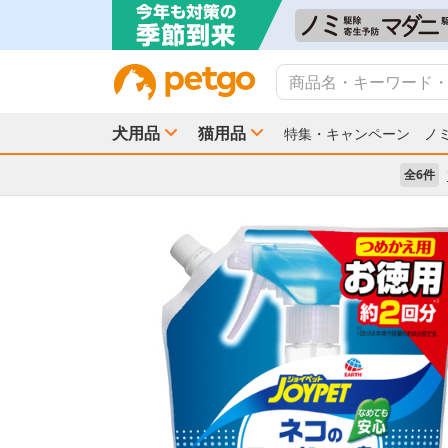
犬用品
猫用品
特集・キャンペーン
ノ
全6件