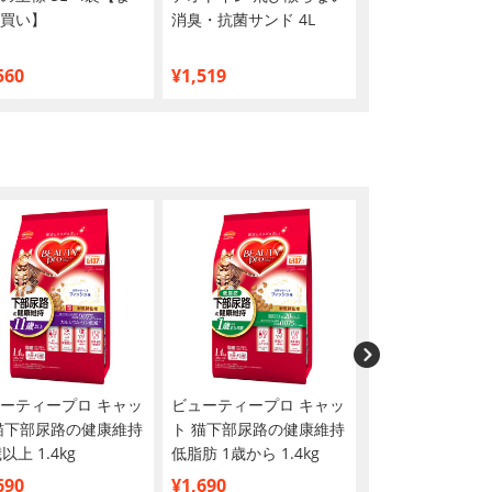
買い】
消臭・抗菌サンド 4L
緑茶成分入り消
4L
560
¥1,519
¥1,519
ーティープロ キャッ
ビューティープロ キャッ
ビューティープロ
猫下部尿路の健康維持
ト 猫下部尿路の健康維持
ト 猫下部尿路の
11歳以上 1.4kg
低脂肪 1歳から 1.4kg
1歳から チキン味 
690
¥1,690
¥1,690