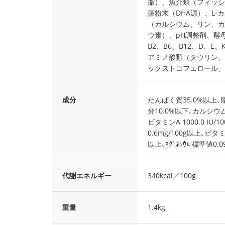
脂）、魚介類（フィッシ
藻粉末（DHA源）、L-
（カルシウム、リン、カ
ウ素）、pH調整剤、酵
B2、B6、B12、D、
アミノ酸類（タウリン、
ックストコフェロール、
成分
たんぱく質35.0%以上､脂
分10.0%以下､カルシウム
ビタミンA 1000.0 IU/
0.6mg/100g以上､ビタミ
以上､ﾏｸﾞﾈｼｳﾑ 標準値0.0
代謝エネルギー
340kcal／100g
重量
1.4kg