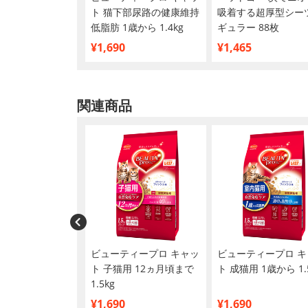
猫用セレクトヘルス
ト 猫下部尿路の健康維持
吸着する超厚型シーツ
臓ガード チキン
低脂肪 1歳から 1.4kg
ギュラー 88枚
g
¥1,690
¥1,465
関連商品
ティープロ キャッ
ビューティープロ キャッ
ビューティープロ キ
下部尿路の健康維持
ト 子猫用 12ヵ月頃まで
ト 成猫用 1歳から 1.
1歳から チキン味
1.5kg
¥1,690
¥1,690