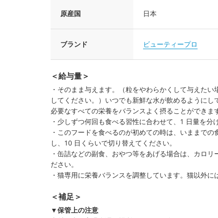
原産国
日本
ブランド
ビューティープロ
＜給与量＞
・そのまま与えます。（粒をやわらかくして与えたい
してください。）いつでも新鮮な水が飲めるようにし
必要なすべての栄養をバランスよく摂ることができます
・少しずつ何回も食べる習性に合わせて、1 日量を分
・このフードを食べるのが初めての時は、いままでの
し、10 日くらいで切り替えてください。
・缶詰などの副食、おやつ等をあげる場合は、カロリ
ださい。
・猫専用に栄養バランスを調整しています。猫以外に
＜補足＞
▼保管上の注意