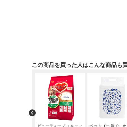
この商品を買った人はこんな商品も
ピースタイル 和の
ビューティープロ キャッ
ペットゴー 炭でニオ