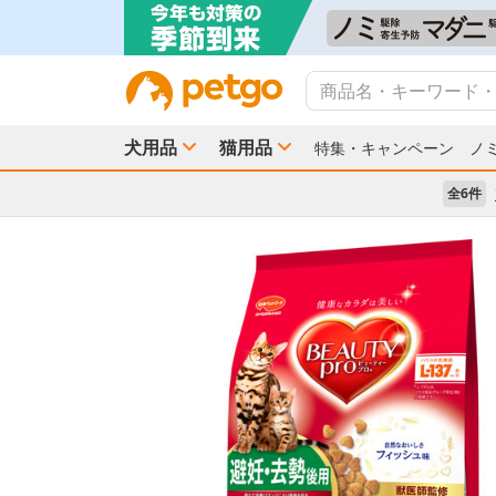
犬用品
猫用品
特集・キャンペーン
ノ
全6件