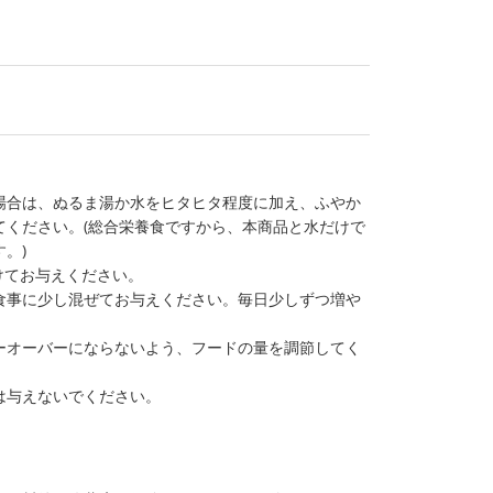
場合は、ぬるま湯か水をヒタヒタ程度に加え、ふやか
てください。(総合栄養食ですから、本商品と水だけで
。)
けてお与えください。
食事に少し混ぜてお与えください。毎日少しずつ増や
ーオーバーにならないよう、フードの量を調節してく
は与えないでください。