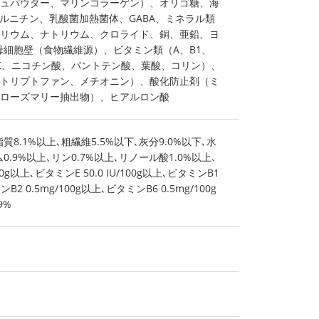
ュパウダー、マリンコラーゲン）、オリゴ糖、海
カルニチン、乳酸菌加熱菌体、GABA、ミネラル類
リウム、ナトリウム、クロライド、銅、亜鉛、ヨ
母細胞壁（食物繊維源）、ビタミン類（A、B1、
E、K、ニコチン酸、パントテン酸、葉酸、コリン）、
トリプトファン、メチオニン）、酸化防止剤（ミ
ローズマリー抽出物）、ヒアルロン酸
質8.1%以上､粗繊維5.5%以下､灰分9.0%以下､水
0.9%以上､リン0.7%以上､リノール酸1.0%以上､
100g以上､ビタミンE 50.0 IU/100g以上､ビタミンB1
ンB2 0.5mg/100g以上､ビタミンB6 0.5mg/100g
9%