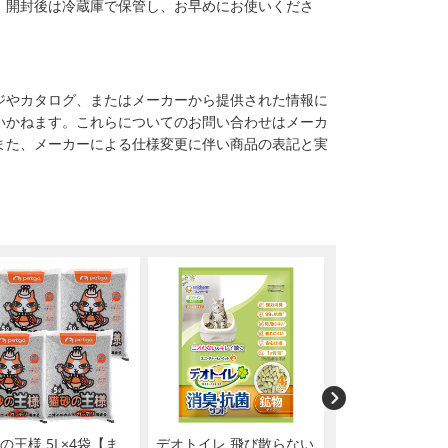
。開封後は冷蔵庫で保管し、お早めにお使いくださ
ジやカタログ、またはメーカーから提供された情報に
いかねます。これらについてのお問い合わせはメーカ
また、メーカーによる仕様変更に伴い商品の表記と実
の王様 5L×4袋【ま
デオトイレ 飛び散らない
デオトイレ 飛び