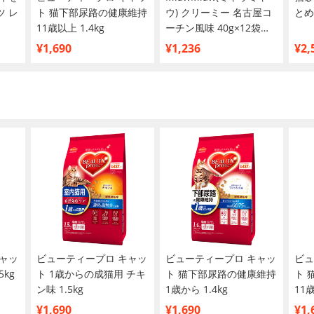
 レ
ト 猫下部尿路の健康維持
ウ) クリーミー 名古屋コ
とめ
11歳以上 1.4kg
ーチン風味 40g×12袋
【まとめ買い】
¥1,690
¥1,236
¥2,
ャッ
ビューティープロ キャッ
ビューティープロ キャッ
ビュ
5kg
ト 1歳からの成猫用 チキ
ト 猫下部尿路の健康維持
ト 
ン味 1.5kg
1歳から 1.4kg
¥1,690
¥1,690
¥1,