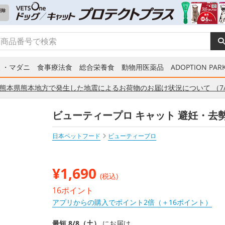
ミ・マダニ
食事療法食
総合栄養食
動物用医薬品
ADOPTION PARK
熊本県熊本地方で発生した地震によるお荷物のお届け状況について （7/
ビューティープロ キャット 避妊・去勢後
日本ペットフード
ビューティープロ
¥
1,690
(税込)
16ポイント
アプリからの購入でポイント2倍（＋16ポイント）
最短 8/8（土）
にお届け