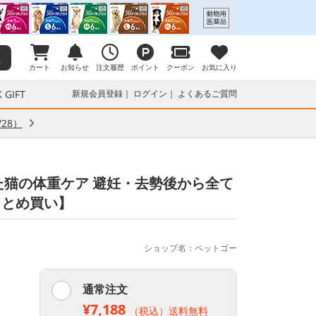
カート
お知らせ
注文履歴
ポイント
クーポン
お気に入り
 GIFT
新規会員登録
ログイン
よくあるご質問
28）
た猫の体重ケア 避妊・去勢後から全て
まとめ買い】
ショップ名：ペットゴー
通常注文
¥7,188
（税込）送料無料