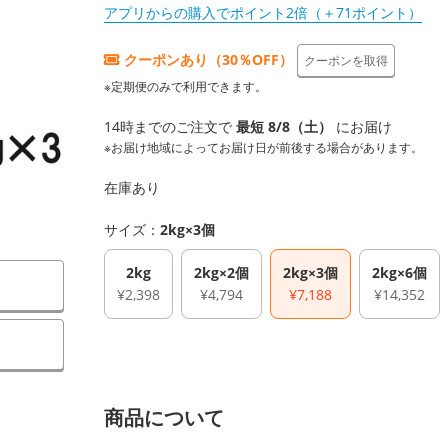
アプリからの購入でポイント2倍（＋71ポイント）
クーポンあり（30％OFF）
クーポンを取得
※定期便のみで利用できます。
14時までのご注文で
最短 8/8（土）
にお届け
※お届け地域によってお届け日が前後する場合があります。
在庫あり
サイズ：
2kg×3個
2kg
2kg×2個
2kg×3個
2kg×6個
¥2,398
¥4,794
¥7,188
¥14,352
）
商品について