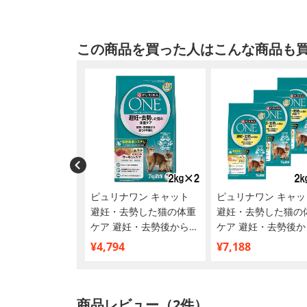
この商品を買った人はこんな商品も
ナワン キャット
ピュリナワン キャット
ピュリナワン キャッ
用 妊娠・授乳期の
避妊・去勢した猫の体重
避妊・去勢した猫の
チキン 2kg
ケア 避妊・去勢後から全
ケア 避妊・去勢後か
ての年齢に サーモン＆ツ
ての年齢に チキン 2k
¥4,794
¥7,188
ナ 2kg×2個【まとめ買
個【まとめ買い】
い】
商品レビュー（2件）