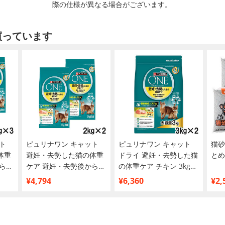
際の仕様が異なる場合がございます。
買っています
ト
ピュリナワン キャット
ピュリナワン キャット
猫砂
体重
避妊・去勢した猫の体重
ドライ 避妊・去勢した猫
とめ
ら全
ケア 避妊・去勢後から全
の体重ケア チキン 3kg×2
g×3
ての年齢に チキン 2kg×2
個【まとめ買い】
¥4,794
¥6,360
¥2,
個【まとめ買い】