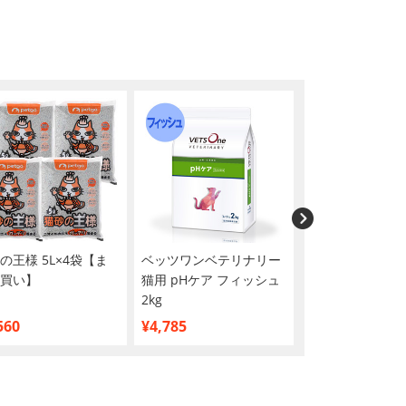
の王様 5L×4袋【ま
ベッツワンベテリナリー
ピュリナワン キ
買い】
猫用 pHケア フィッシュ
ドライ 美味を求
2kg
用 1歳以上 サー
ナ 3kg×2個【
560
¥4,785
¥6,360
い】