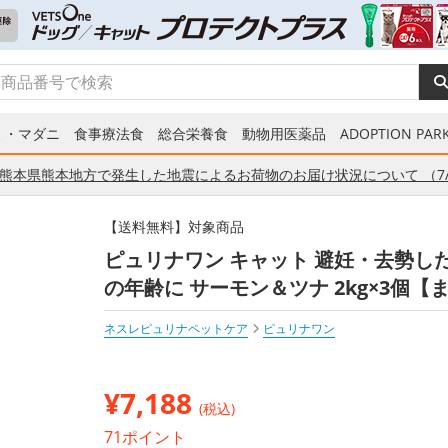
ミ・マダニ
食事療法食
総合栄養食
動物用医薬品
ADOPTION PARK
熊本県熊本地方で発生した地震によるお荷物のお届け状況について （7/
【送料無料】対象商品
ピュリナワン キャット 避妊・去勢し
の年齢に サーモン＆ツナ 2kg×3個【
ネスレピュリナペットケア
ピュリナワン
¥
7,188
(税込)
71ポイント