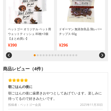
ブ
ペットゴー オリジナル ペット用
ドギーマン 無添加良品 鶏レバー
ウェットティッシュ 80枚×3個
チップス 60g
【まとめ買い】
¥390
¥296
商品レビュー（4件）
朝ごはんの後に
朝ごはんの後に歯磨きおやつとしてあげています。楽しみに
待ってるので好きみたいです。
投稿者：ペットゴー会員
2025年11月30日