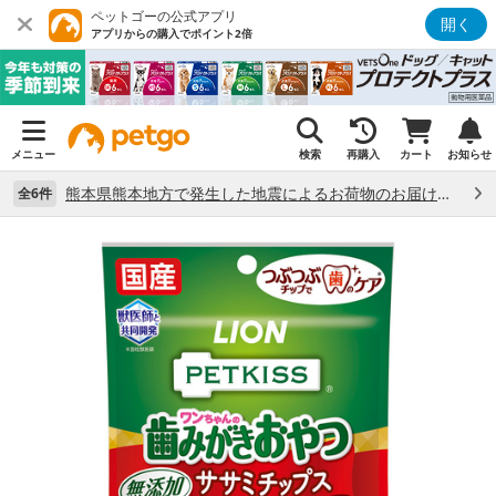
ペットゴーの公式アプリ
開く
アプリからの購入でポイント2倍
メニュー
検索
再購入
カート
お知らせ
熊本県熊本地方で発生した地震によるお荷物のお届け状況について （7/28）
全6件