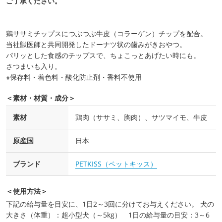
ご了承ください。
鶏ササミチップスにつぶつぶ牛皮（コラーゲン）チップを配合。
当社獣医師と共同開発したドーナツ状の歯みがきおやつ。
パリッとした食感のチップスで、ちょこっとあげたい時にも。
さつまいも入り。
※保存料・着色料・酸化防止剤・香料不使用
＜素材・材質・成分＞
素材
鶏肉（ササミ、胸肉）、サツマイモ、牛皮
原産国
日本
ブランド
PETKISS（ペットキッス）
＜使用方法＞
下記の給与量を目安に、1日2～3回に分けてお与えください。 犬の
大きさ（体重）：超小型犬（～5kg） 1日の給与量の目安：3～6