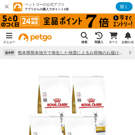
ペットゴーの公式アプリ
開く
アプリからの購入でポイント2倍
メニュー
検索
再購入
カート
お知らせ
熊本県熊本地方で発生した地震によるお荷物のお届け状況について （7/28）
全6件