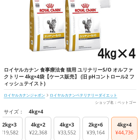
ロイヤルカナン 食事療法食 猫用 ユリナリーS/O オルファ
クトリー 4kg×4袋【ケース販売】 (旧 pHコントロール2 フ
ィッシュテイスト)
ロイヤルカナンジャポン
ロイヤルカナンベテリナリーダイエット
ショップ名：ペットゴー
サイズ：
4kg×4
2kg×3
4kg×2
4kg×3
2kg×6
4kg×4
¥19,582
¥22,368
¥33,552
¥39,164
¥44,736