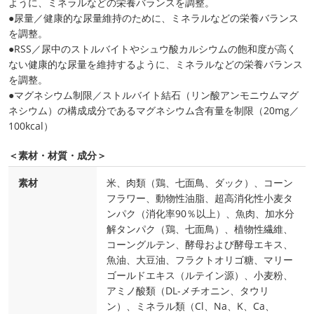
ように、ミネラルなどの栄養バランスを調整。
●尿量／健康的な尿量維持のために、ミネラルなどの栄養バランス
を調整。
●RSS／尿中のストルバイトやシュウ酸カルシウムの飽和度が高く
ない健康的な尿量を維持するように、ミネラルなどの栄養バランス
を調整。
●マグネシウム制限／ストルバイト結石（リン酸アンモニウムマグ
ネシウム）の構成成分であるマグネシウム含有量を制限（20mg／
100kcal）
＜素材・材質・成分＞
素材
米、肉類（鶏、七面鳥、ダック）、コーン
フラワー、動物性油脂、超高消化性小麦タ
ンパク（消化率90％以上）、魚肉、加水分
解タンパク（鶏、七面鳥）、植物性繊維、
コーングルテン、酵母および酵母エキス、
魚油、大豆油、フラクトオリゴ糖、マリー
ゴールドエキス（ルテイン源）、小麦粉、
アミノ酸類（DL‐メチオニン、タウリ
ン）、ミネラル類（Cl、Na、K、Ca、