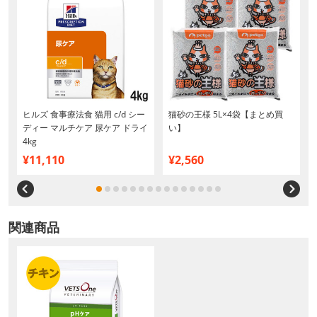
ヒルズ 食事療法食 猫用 c/d シー
猫砂の王様 5L×4袋【まとめ買
ディー マルチケア 尿ケア ドライ
い】
4kg
¥11,110
¥2,560
関連商品