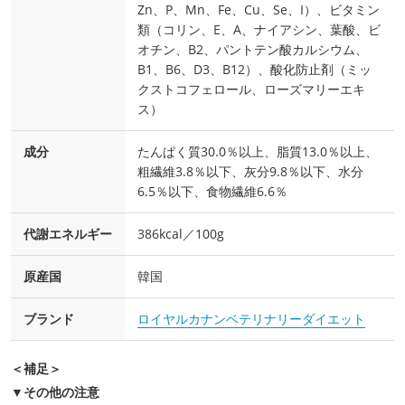
Zn、P、Mn、Fe、Cu、Se、I）、ビタミン
類（コリン、E、A、ナイアシン、葉酸、ビ
オチン、B2、パントテン酸カルシウム、
B1、B6、D3、B12）、酸化防止剤（ミッ
クストコフェロール、ローズマリーエキ
ス）
成分
たんぱく質30.0％以上、脂質13.0％以上、
粗繊維3.8％以下、灰分9.8％以下、水分
6.5％以下、食物繊維6.6％
代謝エネルギー
386kcal／100g
原産国
韓国
ブランド
ロイヤルカナンベテリナリーダイエット
＜補足＞
▼その他の注意