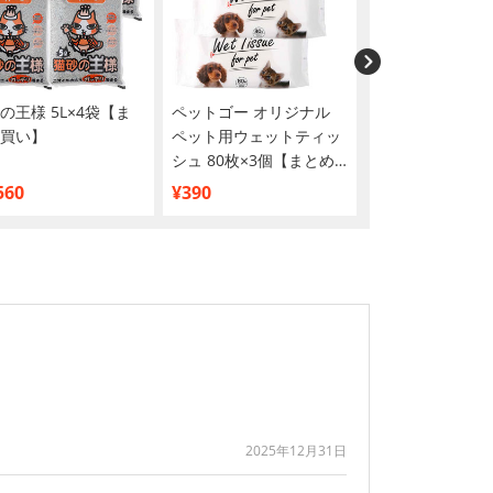
の王様 5L×4袋【ま
ペットゴー オリジナル
ニュートロ デイ
買い】
ペット用ウェットティッ
ッシュ キャット
シュ 80枚×3個【まとめ
猫用 チキン＆ツ
買い】
ーミーなペース
560
¥390
¥1,488
パウチ 35g×12
め買い】
2025年12月31日