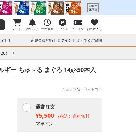
カート
お知らせ
注文履歴
ポイント
クーポン
お気に入り
 GIFT
新規会員登録
ログイン
よくあるご質問
28）
ルギー ちゅ～る まぐろ 14g×50本入
ショップ名：ペットゴー
通常注文
¥5,500
（税込）送料無料
55ポイント