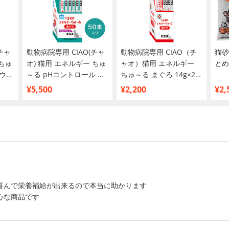
チャ
動物病院専用 CIAO(チャ
動物病院専用 CIAO（チ
猫砂
 ちゅ
オ) 猫用 エネルギー ちゅ
ャオ）猫用 エネルギー
とめ
ウム
～る pHコントロール ま
ちゅ～る まぐろ 14g×20
ぐろ 14g×50本入
本入
¥5,500
¥2,200
¥2,
喜んで栄養補給が出来るので本当に助かります
心な商品です