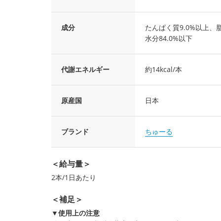
成分
たんぱく質9.0%以上、脂
水分84.0%以下
代謝エネルギー
約14kcal/本
原産国
日本
ブランド
ちゅーる
＜給与量＞
2本/1日あたり
＜補足＞
▼使用上の注意