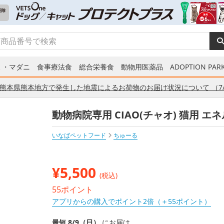
ミ・マダニ
食事療法食
総合栄養食
動物用医薬品
ADOPTION PARK
熊本県熊本地方で発生した地震によるお荷物のお届け状況について （7/
動物病院専用 CIAO(チャオ) 猫用 エネ
いなばペットフード
ちゅーる
¥
5,500
(税込)
55ポイント
アプリからの購入でポイント2倍（＋55ポイント）
最短 8/9（日）
にお届け