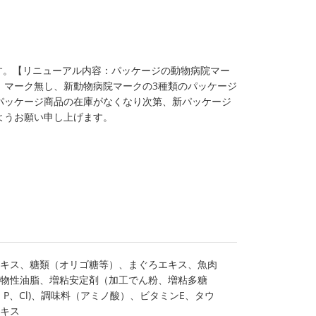
ます。【リニューアル内容：パッケージの動物病院マー
、マーク無し、新動物病院マークの3種類のパッケージ
パッケージ商品の在庫がなくなり次第、新パッケージ
ようお願い申し上げます。
キス、糖類（オリゴ糖等）、まぐろエキス、魚肉
物性油脂、増粘安定剤（加工でん粉、増粘多糖
P、Cl)、調味料（アミノ酸）、ビタミンE、タウ
キス