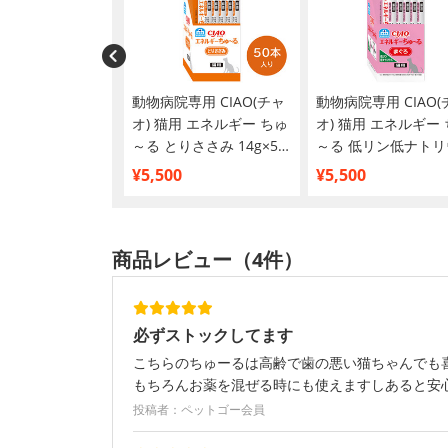
ワンベテリナリー
動物病院専用 CIAO(チャ
動物病院専用 CIAO(
高齢ケア（シニアケ
オ) 猫用 エネルギー ちゅ
オ) 猫用 エネルギー
ン 500g
～る とりささみ 14g×50
～る 低リン低ナトリ
本入
まぐろ 14g×50本入
¥5,500
¥5,500
商品レビュー（4件）
必ずストックしてます
こちらのちゅーるは高齢で歯の悪い猫ちゃんでも
もちろんお薬を混ぜる時にも使えますしあると安
投稿者：ペットゴー会員