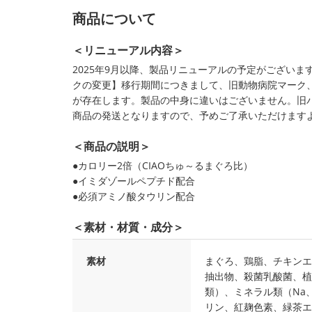
商品について
＜リニューアル内容＞
2025年9月以降、製品リニューアルの予定がござい
クの変更】移行期間につきまして、旧動物病院マーク
が存在します。製品の中身に違いはございません。旧
商品の発送となりますので、予めご了承いただけます
＜商品の説明＞
●カロリー2倍（CIAOちゅ～るまぐろ比）
●イミダゾールペプチド配合
●必須アミノ酸タウリン配合
＜素材・材質・成分＞
素材
まぐろ、鶏脂、チキンエ
抽出物、殺菌乳酸菌、植
類）、ミネラル類（Na、
リン、紅麹色素、緑茶エ