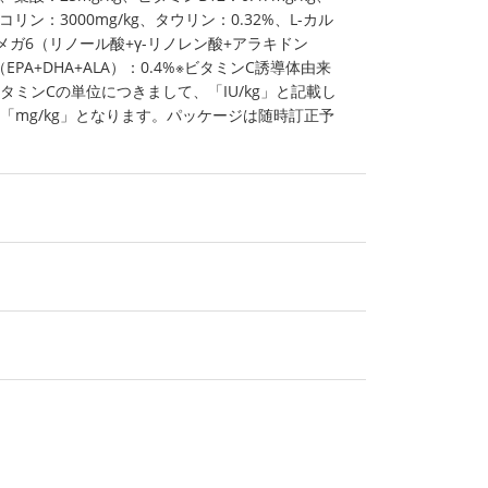
、コリン：3000mg/kg、タウリン：0.32%、L-カル
オメガ6（リノール酸+γ-リノレン酸+アラキドン
EPA+DHA+ALA）：0.4%※ビタミンC誘導体由来
タミンCの単位につきまして、「IU/kg」と記載し
「mg/kg」となります。パッケージは随時訂正予