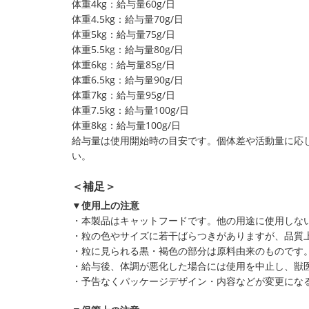
体重4kg：給与量60g/日
体重4.5kg：給与量70g/日
体重5kg：給与量75g/日
体重5.5kg：給与量80g/日
体重6kg：給与量85g/日
体重6.5kg：給与量90g/日
体重7kg：給与量95g/日
体重7.5kg：給与量100g/日
体重8kg：給与量100g/日
給与量は使用開始時の目安です。個体差や活動量に応じ
い。
＜補足＞
▼使用上の注意
・本製品はキャットフードです。他の用途に使用しな
・粒の色やサイズに若干ばらつきがありますが、品質
・粒に見られる黒・褐色の部分は原料由来のものです
・給与後、体調が悪化した場合には使用を中止し、獣
・予告なくパッケージデザイン・内容などが変更にな