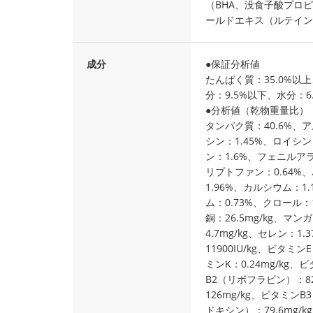
（BHA、没食子酸プロ
ールドエキス（ルテイン
成分
●保証分析値
たんぱく質：35.0%以
分：9.5%以下、水分：6
●分析値（乾物重量比）
タンパク質：40.6%、ア
シン：1.45%、ロイシン
ン：1.6%、フェニルアラ
リプトファン：0.64%、
1.96%、カルシウム：1
ム：0.73%、クロール：1
銅：26.5mg/kg、マンガ
4.7mg/kg、セレン：1.
11900IU/kg、ビタミンE
ミンK：0.24mg/kg、
B2（リボフラビン）：82
126mg/kg、ビタミン
ドキシン）：79.6mg/kg