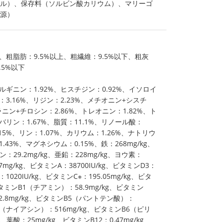
ピル）、保存料（ソルビン酸カリウム）、マリーゴ
源）
上、粗脂肪：9.5%以上、粗繊維：9.5%以下、粗灰
.5%以下
ルギニン：1.92%、ヒスチジン：0.92%、イソロイ
：3.16%、リジン：2.23%、メチオニン+シスチ
ニン+チロシン：2.86%、トレオニン：1.82%、ト
バリン：1.67%、脂質：11.1%、リノール酸：
.15%、リン：1.07%、カリウム：1.26%、ナトリウ
.43%、マグネシウム：0.15%、鉄：268mg/kg、
ン：29.2mg/kg、亜鉛：228mg/kg、ヨウ素：
37mg/kg、ビタミンA：38700IU/kg、ビタミンD3：
：1020IU/kg、ビタミンC※：195.05mg/kg、ビタ
ビタミンB1（チアミン）：58.9mg/kg、ビタミン
.8mg/kg、ビタミンB5（パントテン酸）：
B3（ナイアシン）：516mg/kg、ビタミンB6（ピリ
、葉酸：25mg/kg、ビタミンB12：0.47mg/kg、