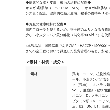
◆健康的な脳と皮膚、被毛の維持に配慮◆
オメガ3脂肪酸（EPA・DHA・ALA）、オメガ6脂肪
ンス良く配合。健康的な脳と皮膚、被毛の維持をサポ
◆お腹の健康維持に配慮◆
腸内フローラを整えるため、善玉菌のエサとなる食物
少ない小麦タンパク質分離物（消化率90%以上）を使
※本製品は、国際基準であるGMP・HACCP・ISO9
までの全工程において徹底した品質管理のもと、安定
＜素材・材質・成分＞
素材
鶏肉、コーン、植物性繊
ール、小麦タンパク質分
ク（鶏肉）、ミネラル類（C
Se）、油脂類（動物性油
オニン、DL-メチオニン
ビタミン類（A、コリン
ム、B2、B6、B1、葉