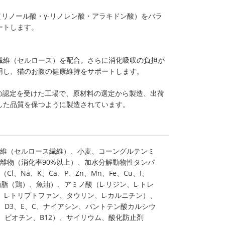
酸（リノール酸・γ-リノレン酸・アラキドン酸）をバラ
ートします。
繊維（セルロース）を配合。さらに消化吸収の負担が
用し、猫のお腹の健康維持をサポートします。
001の認定を受けた工場で、原材料の選定から製造、出荷
した品質を保つように製造されています。
維（セルロース繊維）、小麦、コーングルテンミ
離物（消化率90%以上）、加水分解動物性タンパ
l、Na、K、Ca、P、Zn、Mn、Fe、Cu、I、
脂（鶏）、魚油）、アミノ酸（L-リジン、L-トレ
、L-トリプトファン、タウリン、L-カルニチン）、
、D3、E、C、ナイアシン、パントテン酸カルシウ
酸、ビオチン、B12）、サイリウム、酸化防止剤