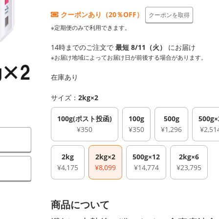
クーポンあり（20％OFF）
クーポンを取得
※定期便のみで利用できます。
14時までのご注文で
最短 8/11（火）
にお届け
※お届け地域によってお届け日が前後する場合があります。
在庫あり
サイズ：
2kg×2
100g(ポスト投函)
100g
500g
500g×
¥350
¥350
¥1,296
¥2,51
2kg
2kg×2
500g×12
2kg×6
）
¥4,175
¥8,099
¥14,774
¥23,795
商品について