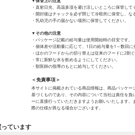
▼保管上の注意
・直射日光、高温多湿を避け涼しいところに保管して
・開封後はチャックを必ず閉じて冷暗所に保管し、な
・乳幼児の手の届かない場所に保管してください。
▼その他の注意
・パッケージ記載の給与量は使用開始時の目安です。
・個体差や活動量に応じて、1日の給与量を1～数回に
・ほかのフードからの切り替えは従来のフードに2割
・常に新鮮な水を飲めるようにしてください。
・獣医師の指導のもとに給与してください。
＜免責事項＞
本サイトに掲載されている商品情報は、商品パッケー
基づくものであり、その内容について当社は責任を負
ーに直接行っていただきますようお願いいたします。
際の仕様が異なる場合がございます。
買っています