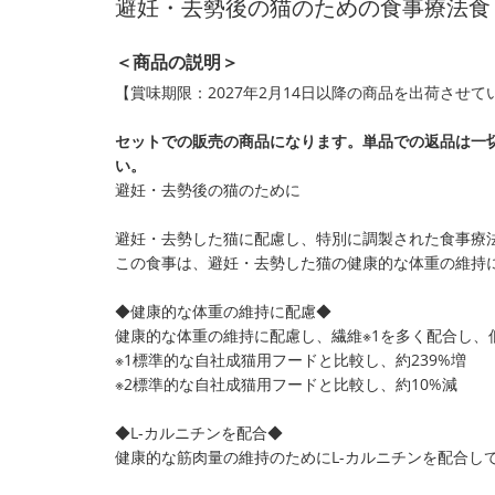
避妊・去勢後の猫のための食事療法食
＜商品の説明＞
【賞味期限：2027年2月14日以降の商品を出荷させ
セットでの販売の商品になります。単品での返品は一
い。
避妊・去勢後の猫のために
避妊・去勢した猫に配慮し、特別に調製された食事療
この食事は、避妊・去勢した猫の健康的な体重の維持
◆健康的な体重の維持に配慮◆
健康的な体重の維持に配慮し、繊維※1を多く配合し、
※1標準的な自社成猫用フードと比較し、約239%増
※2標準的な自社成猫用フードと比較し、約10%減
◆L-カルニチンを配合◆
健康的な筋肉量の維持のためにL-カルニチンを配合し