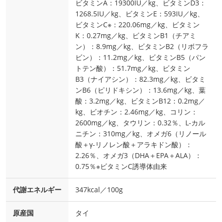
ビタミンA：19300IU／kg、ビタミンD3：
1268.5IU／kg、ビタミンE：593IU／kg、
ビタミンC※：220.06mg／kg、ビタミン
K：0.27mg／kg、ビタミンB1（チアミ
ン）：8.9mg／kg、ビタミンB2（リボフラ
ビン）：11.2mg／kg、ビタミンB5（パン
トテン酸）：51.7mg／kg、ビタミン
B3（ナイアシン）：82.3mg／kg、ビタミ
ンB6（ピリドキシン）：13.6mg／kg、葉
酸：3.2mg／kg、ビタミンB12：0.2mg／
kg、ビオチン：2.46mg／kg、コリン：
2600mg／kg、タウリン：0.32％、L-カル
ニチン：310mg／kg、オメガ6（リノール
酸＋γ‐リノレン酸＋アラキドン酸）：
2.26％、オメガ3（DHA＋EPA＋ALA）：
0.75％※ビタミンC誘導体由来
代謝エネルギー
347kcal／100g
原産国
タイ