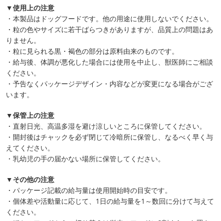
▼使用上の注意
・本製品はドッグフードです。他の用途に使用しないでください。
・粒の色やサイズに若干ばらつきがありますが、品質上の問題はあ
りません。
・粒に見られる黒・褐色の部分は原料由来のものです。
・給与後、体調が悪化した場合には使用を中止し、獣医師にご相談
ください。
・予告なくパッケージデザイン・内容などが変更になる場合がござ
います。
▼保管上の注意
・直射日光、高温多湿を避け涼しいところに保管してください。
・開封後はチャックを必ず閉じて冷暗所に保管し、なるべく早く与
えてください。
・乳幼児の手の届かない場所に保管してください。
▼その他の注意
・パッケージ記載の給与量は使用開始時の目安です。
・個体差や活動量に応じて、1日の給与量を1～数回に分けて与えて
ください。