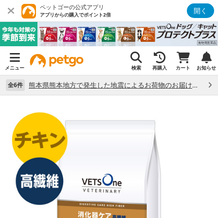
ペットゴーの公式アプリ
開く
アプリからの購入でポイント2倍
メニュー
検索
再購入
カート
お知らせ
熊本県熊本地方で発生した地震によるお荷物のお届け状況について （7/28）
全6件