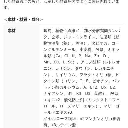
した品質管理のもと、安定した品質を保つように製造されていま
す。
＜素材・材質・成分＞
素材
鶏肉、植物性繊維※1、加水分解鶏肉タンパ
ク、玄米、ジャスミンライス、油脂類（動
物性油脂（鶏）、魚油）、タピオカ、コー
ングルテンミール、小麦粉、酵母、ミネラ
ル類（Ca、Cl、K、P、Na、Zn、Fe、
Mn、Cu、I、Se）、アミノ酸類（L-トレオ
ニン、L-リジン、タウリン、L-カルニチ
ン）、サイリウム、フラクトオリゴ糖、ビ
タミン類（コリン、C、E、ビオチン、パン
トテン酸カルシウム、A、B12、B6、B2、
ナイアシン、B1、K3、D3、葉酸）、酵母
エキス※2、酸化防止剤（ミックストコフェ
ロール、ローズマリーエキス）、マリーゴ
ールドエキス※3
※1セルロース繊維、※2マンナンオリゴ糖含
有、※3ルテイン源