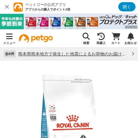
ペットゴーの公式アプリ
開く
アプリからの購入でポイント2倍
メニュー
検索
再購入
カート
お知らせ
熊本県熊本地方で発生した地震によるお荷物のお届け状況について （7/28）
全6件