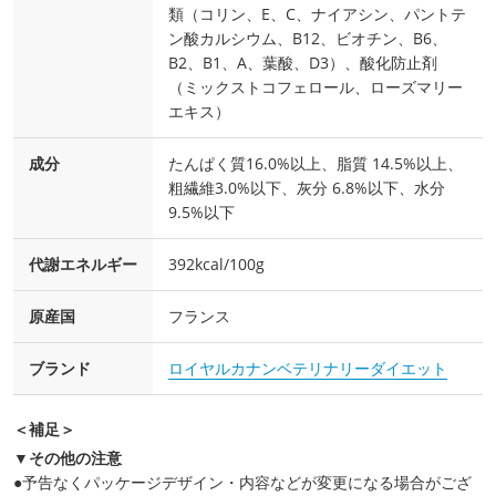
類（コリン、E、C、ナイアシン、パントテ
ン酸カルシウム、B12、ビオチン、B6、
B2、B1、A、葉酸、D3）、酸化防止剤
（ミックストコフェロール、ローズマリー
エキス）
成分
たんぱく質16.0%以上、脂質 14.5%以上、
粗繊維3.0%以下、灰分 6.8%以下、水分
9.5%以下
代謝エネルギー
392kcal/100g
原産国
フランス
ブランド
ロイヤルカナンベテリナリーダイエット
＜補足＞
▼その他の注意
●予告なくパッケージデザイン・内容などが変更になる場合がござ