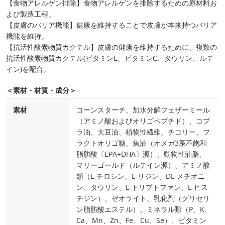
【食物アレルゲン排除】食物アレルゲンを排除するための原材料お
よび製造工程。
【皮膚のバリア機能】健康を維持することで皮膚が本来持つバリア
機能を維持。
【抗活性酸素物質カクテル】皮膚の健康を維持するために、複数の
抗活性酸素物質カクテル(ビタミンE、ビタミンC、タウリン、ルテ
イン)を配合。
＜素材・材質・成分＞
素材
コーンスターチ、加水分解フェザーミール
（アミノ酸およびオリゴペプチド）、コプ
ラ油、大豆油、植物性繊維、チコリー、フ
ラクトオリゴ糖、魚油（オメガ3系不飽和
脂肪酸〔EPA+DHA〕源）、動物性油脂、
マリーゴールド（ルテイン源）、アミノ酸
類（L-チロシン、L-リジン、DL-メチオニ
ン、タウリン、L-トリプトファン、L-ヒス
チジン）、ゼオライト、乳化剤（グリセリ
ン脂肪酸エステル）、ミネラル類（P、K、
Ca、Mn、Zn、Fe、Cu、Se）、ビタミン