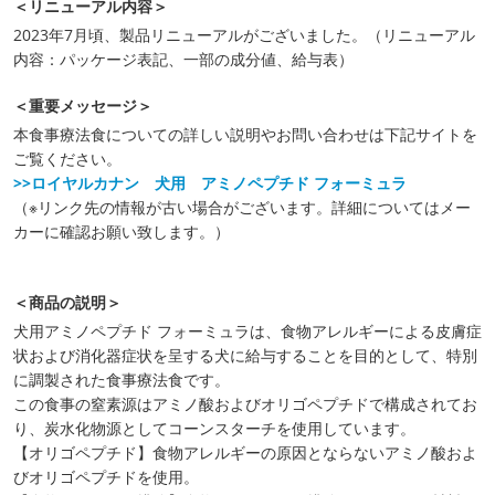
＜リニューアル内容＞
2023年7月頃、製品リニューアルがございました。（リニューアル
内容：パッケージ表記、一部の成分値、給与表）
＜重要メッセージ＞
本食事療法食についての詳しい説明やお問い合わせは下記サイトを
ご覧ください。
>>ロイヤルカナン 犬用 アミノペプチド フォーミュラ
（※リンク先の情報が古い場合がございます。詳細についてはメー
カーに確認お願い致します。）
＜商品の説明＞
犬用アミノペプチド フォーミュラは、食物アレルギーによる皮膚症
状および消化器症状を呈する犬に給与することを目的として、特別
に調製された食事療法食です。
この食事の窒素源はアミノ酸およびオリゴペプチドで構成されてお
り、炭水化物源としてコーンスターチを使用しています。
【オリゴペプチド】食物アレルギーの原因とならないアミノ酸およ
びオリゴペプチドを使用。