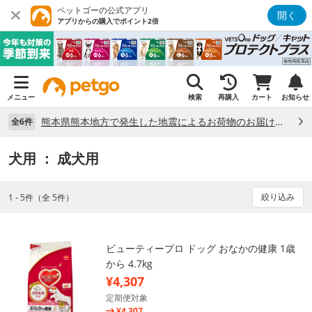
ペットゴーの公式アプリ
開く
アプリからの購入でポイント2倍
メニュー
検索
再購入
カート
お知らせ
熊本県熊本地方で発生した地震によるお荷物のお届け状況について （7/28）
全6件
犬用
： 成犬用
絞り込み
1 - 5件（全 5件）
ビューティープロ ドッグ おなかの健康 1歳
から 4.7kg
¥4,307
定期便対象
¥4,307