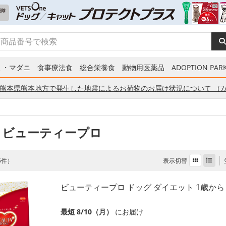
ミ・マダニ
食事療法食
総合栄養食
動物用医薬品
ADOPTION PARK
熊本県熊本地方で発生した地震によるお荷物のお届け状況について （7/
 ビューティープロ
表示切替
 5件）
ビューティープロ ドッグ ダイエット 1歳から 4
最短 8/10（月）
にお届け