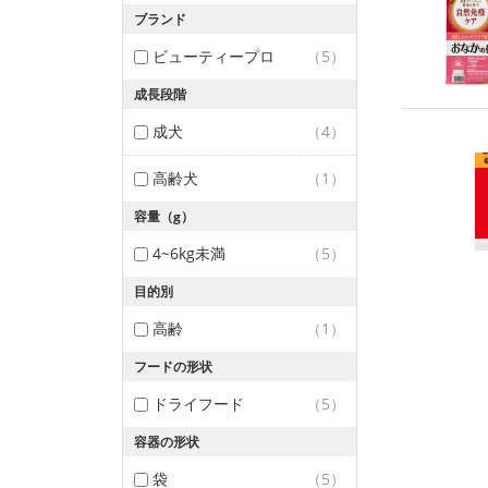
ブランド
ビューティープロ
（5）
成長段階
成犬
（4）
高齢犬
（1）
容量（g）
4~6kg未満
（5）
目的別
高齢
（1）
フードの形状
ドライフード
（5）
容器の形状
袋
（5）