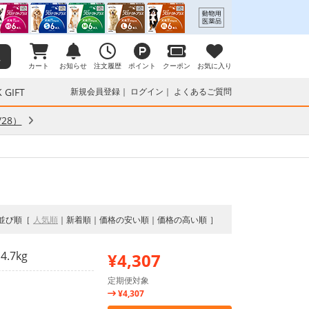
カート
お知らせ
注文履歴
ポイント
クーポン
お気に入り
 GIFT
新規会員登録
ログイン
よくあるご質問
28）
並び順
人気順
新着順
価格の安い順
価格の高い順
.7kg
¥4,307
定期便対象
¥4,307