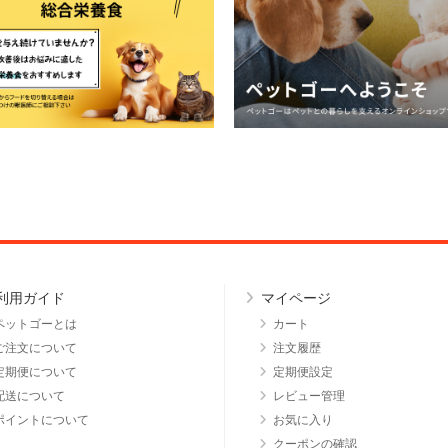
利用ガイド
マイページ
ペットゴーとは
カート
ご注文について
注文履歴
定期便について
定期便設定
配送について
レビュー管理
ポイントについて
お気に入り
クーポンの確認