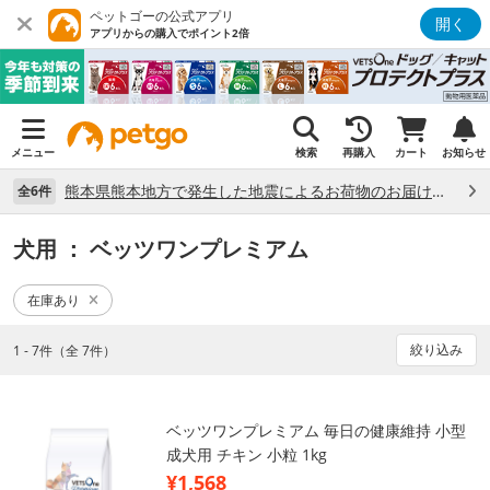
ペットゴーの公式アプリ
開く
アプリからの購入でポイント2倍
メニュー
検索
再購入
カート
お知らせ
熊本県熊本地方で発生した地震によるお荷物のお届け状況について （7/28）
全6件
犬用
： ベッツワンプレミアム
在庫あり
絞り込み
1 - 7件（全 7件）
ベッツワンプレミアム 毎日の健康維持 小型
成犬用 チキン 小粒 1kg
¥1,568