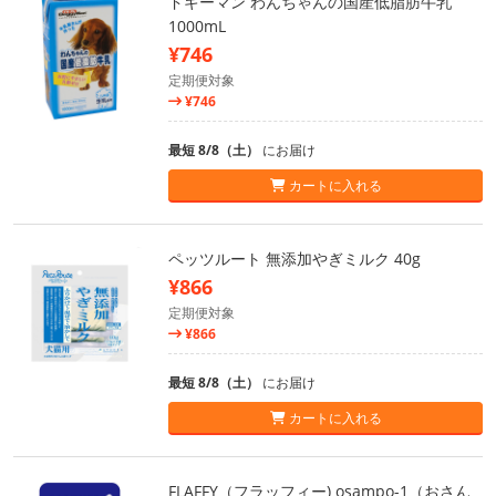
ドギーマン わんちゃんの国産低脂肪牛乳
1000mL
¥746
定期便対象
¥746
最短 8/8（土）
にお届け
カートに入れる
ペッツルート 無添加やぎミルク 40g
¥866
定期便対象
¥866
最短 8/8（土）
にお届け
カートに入れる
FLAFFY（フラッフィー) osampo-1（おさん