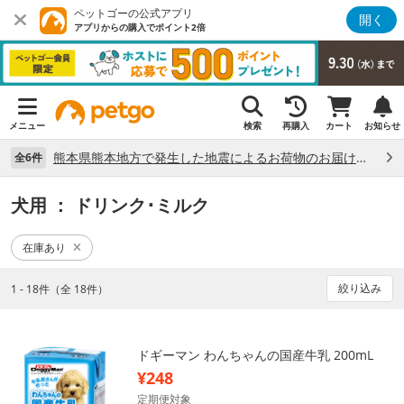
ペットゴーの公式アプリ
開く
アプリからの購入でポイント2倍
メニュー
検索
再購入
カート
お知らせ
熊本県熊本地方で発生した地震によるお荷物のお届け状況について （7/28）
全6件
犬用
： ドリンク･ミルク
在庫あり
絞り込み
1 - 18件（全 18件）
ドギーマン わんちゃんの国産牛乳 200mL
¥248
定期便対象