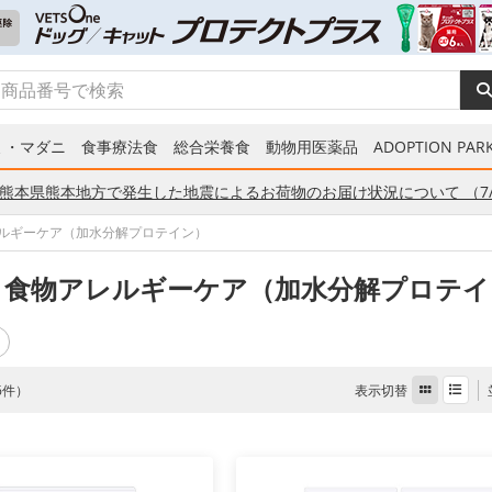
ミ・マダニ
食事療法食
総合栄養食
動物用医薬品
ADOPTION PARK
熊本県熊本地方で発生した地震によるお荷物のお届け状況について （7/
ルギーケア（加水分解プロテイン）
 食物アレルギーケア（加水分解プロテイ
表示切替
 6件）