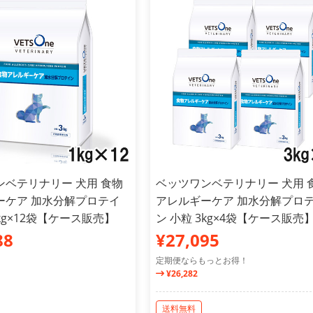
ンベテリナリー 犬用 食物
ベッツワンベテリナリー 犬用 
ーケア 加水分解プロテイ
アレルギーケア 加水分解プロ
1kg×12袋【ケース販売】
ン 小粒 3kg×4袋【ケース販売
88
¥27,095
定期便ならもっとお得！
¥26,282
送料無料