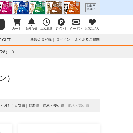
カート
お知らせ
注文履歴
ポイント
クーポン
お気に入り
 GIFT
新規会員登録
ログイン
よくあるご質問
28）
ン）
並び順
人気順
新着順
価格の安い順
価格の高い順