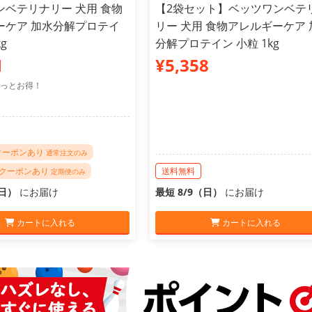
ンベテリナリー 犬用 食物
【2袋セット】ベッツワンベテ
ーケア 加水分解プロテイ
リー 犬用 食物アレルギーケア 
g
分解プロテイン 小粒 1kg
1
¥5,358
っとお得！
Fクーポンあり
通常注文のみ
FFクーポンあり
送料無料
定期便のみ
（日）
にお届け
最短 8/9（日）
にお届け
カートに入れる
カートに入れる