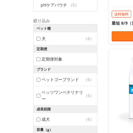
pHケアパウチ
（5）
送料無料
絞り込み
最短 8/9
ペット種
犬
（6）
定期便
定期便対象
ブランド
ペットゴーブランド
（6）
ベッツワンベテリナリ
（6）
ー
成長段階
成犬
（6）
容量（g）