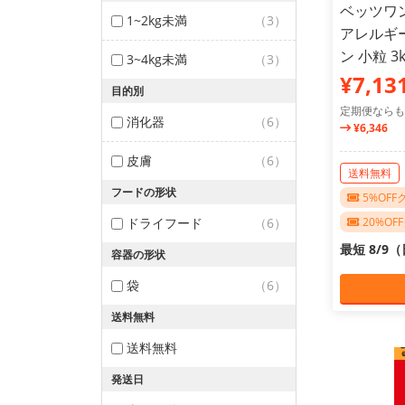
ベッツワ
1~2kg未満
（3）
アレルギ
ン 小粒 3k
3~4kg未満
（3）
¥7,13
目的別
定期便ならも
消化器
（6）
¥6,346
皮膚
（6）
送料無料
フードの形状
5%OF
ドライフード
（6）
20%O
最短 8/9
容器の形状
袋
（6）
送料無料
送料無料
発送日