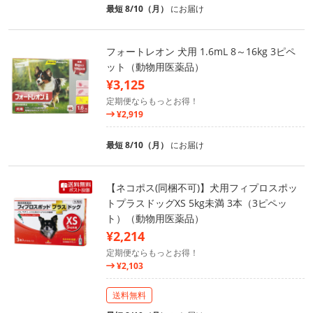
最短 8/10（月）
にお届け
フォートレオン 犬用 1.6mL 8～16kg 3ピペ
ット（動物用医薬品）
¥3,125
定期便ならもっとお得！
¥2,919
最短 8/10（月）
にお届け
【ネコポス(同梱不可)】犬用フィプロスポッ
トプラスドッグXS 5kg未満 3本（3ピペッ
ト）（動物用医薬品）
¥2,214
定期便ならもっとお得！
¥2,103
送料無料