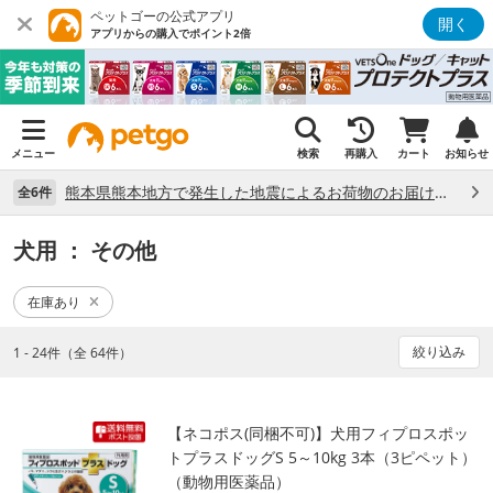
ペットゴーの公式アプリ
開く
アプリからの購入でポイント2倍
メニュー
検索
再購入
カート
お知らせ
熊本県熊本地方で発生した地震によるお荷物のお届け状況について （7/28）
全6件
犬用
： その他
在庫あり
絞り込み
1 - 24件（全 64件）
【ネコポス(同梱不可)】犬用フィプロスポッ
トプラスドッグS 5～10kg 3本（3ピペット）
（動物用医薬品）