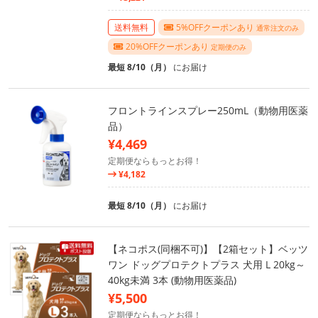
送料無料
5%OFFクーポンあり
通常注文のみ
20%OFFクーポンあり
定期便のみ
最短 8/10（月）
にお届け
フロントラインスプレー250mL（動物用医薬
品）
¥4,469
定期便ならもっとお得！
¥4,182
最短 8/10（月）
にお届け
【ネコポス(同梱不可)】【2箱セット】ベッツ
ワン ドッグプロテクトプラス 犬用 L 20kg～
40kg未満 3本 (動物用医薬品)
¥5,500
定期便ならもっとお得！