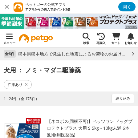
ペットゴーの公式アプリ
開く
アプリからの購入でポイント2倍
メニュー
検索
再購入
カート
お知らせ
熊本県熊本地方で発生した地震によるお荷物のお届け状況について （7/28）
全6件
犬用
： ノミ・マダニ駆除薬
在庫あり
絞り込み
1 - 24件（全 178件）
【ネコポス(同梱不可)】ベッツワン ドッグプ
ロテクトプラス 犬用 S 5kg～10kg未満 6本
(動物用医薬品)