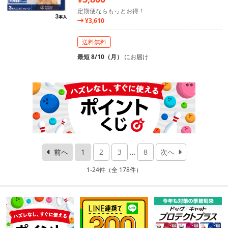
定期便ならもっとお得！
¥3,610
送料無料
最短 8/10（月）
にお届け
前へ
1
2
3
…
8
次へ
1-24件（全 178件）