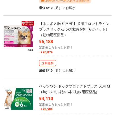
20%OFFクーポンあり
定期便のみ
最短 8/10（月）
にお届け
【ネコポス(同梱不可)】犬用フロントライン
プラスドッグXS 5kg未満 6本（6ピペット）
（動物用医薬品）
¥6,188
定期便ならもっとお得！
¥5,879
送料無料
最短 8/10（月）
にお届け
ベッツワン ドッグプロテクトプラス 犬用 M
10kg～20kg未満 6本 (動物用医薬品)
¥4,110
定期便ならもっとお得！
¥3,588