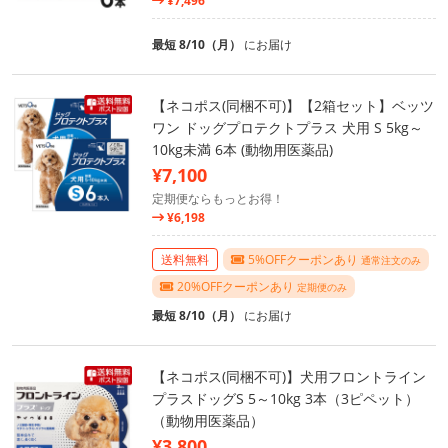
¥7,496
最短 8/10（月）
にお届け
【ネコポス(同梱不可)】【2箱セット】ベッツ
ワン ドッグプロテクトプラス 犬用 S 5kg～
10kg未満 6本 (動物用医薬品)
¥7,100
定期便ならもっとお得！
¥6,198
送料無料
5%OFFクーポンあり
通常注文のみ
20%OFFクーポンあり
定期便のみ
最短 8/10（月）
にお届け
【ネコポス(同梱不可)】犬用フロントライン
プラスドッグS 5～10kg 3本（3ピペット）
（動物用医薬品）
¥3,800