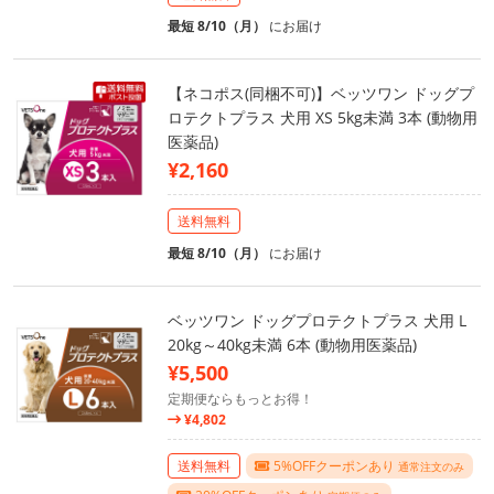
最短 8/10（月）
にお届け
【ネコポス(同梱不可)】ベッツワン ドッグプ
ロテクトプラス 犬用 XS 5kg未満 3本 (動物用
医薬品)
¥2,160
送料無料
最短 8/10（月）
にお届け
ベッツワン ドッグプロテクトプラス 犬用 L
20kg～40kg未満 6本 (動物用医薬品)
¥5,500
定期便ならもっとお得！
¥4,802
送料無料
5%OFFクーポンあり
通常注文のみ