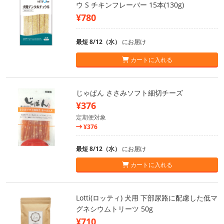
ウ S チキンフレーバー 15本(130g)
¥780
最短 8/12（水）
にお届け
カートに入れる
じゃぱん ささみソフト細切チーズ
¥376
定期便対象
¥376
最短 8/12（水）
にお届け
カートに入れる
Lotti(ロッティ) 犬用 下部尿路に配慮した低マ
グネシウムトリーツ 50g
¥710