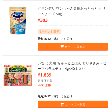
グランデリ ワンちゃん専用おっとっと クリ
ームチーズ 50g
¥303
6ポイント還元
最短 8/12（水）
にお届け
カートに入れる
いなば 犬用 ちゅ～るごはん とりささみ・ビ
ーフバラエティ 14g×40本入り
¥1,839
定期便対象
¥1,839
最短 8/12（水）
にお届け
カートに入れる