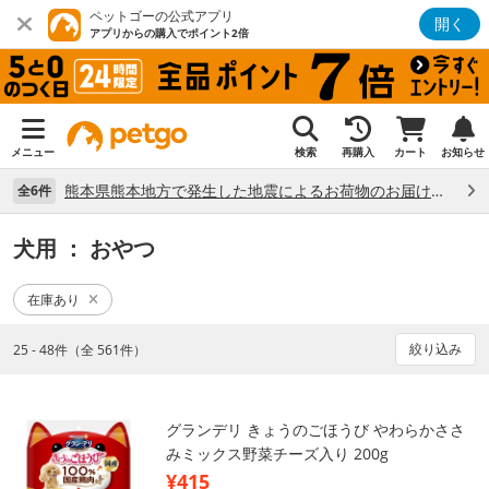
ペットゴーの公式アプリ
開く
アプリからの購入でポイント2倍
メニュー
検索
再購入
カート
お知らせ
熊本県熊本地方で発生した地震によるお荷物のお届け状況について （7/28）
全6件
犬用
： おやつ
在庫あり
絞り込み
25 - 48件（全 561件）
グランデリ きょうのごほうび やわらかささ
みミックス野菜チーズ入り 200g
¥415