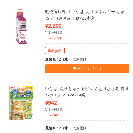
動物病院専用 いなば 犬用 エネルギー ちゅ～
る とりささみ 14g×20本入
¥2,200
定期便対象
¥2,200
送料無料
最短 8/12（水）
にお届け
カートに入れる
いなば 犬用 ちゅ～るビッツ とりささみ 野菜
バラエティ 12g×14袋
¥942
定期便対象
¥942
最短 8/12（水）
にお届け