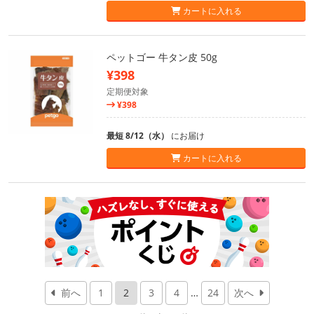
カートに入れる
ペットゴー 牛タン皮 50g
¥398
定期便対象
¥398
最短 8/12（水）
にお届け
カートに入れる
前へ
1
2
3
4
…
24
次へ