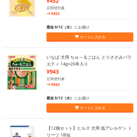
¥452
定期便対象
¥452
最短 8/12（水）
にお届け
カートに入れる
いなば 犬用 ちゅ～るごはん とりささみバラ
エティ 14g×20本入り
¥943
定期便対象
¥943
最短 8/12（水）
にお届け
カートに入れる
【12個セット】ヒルズ 犬用 低アレルゲン ト
リーツ 180g