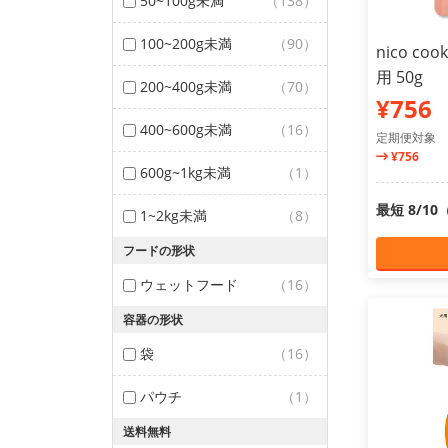
50~100g未満
（138）
100~200g未満
（90）
nico c
用 50g
200~400g未満
（70）
¥756
400~600g未満
（16）
定期便対象
¥756
600g~1kg未満
（1）
最短 8/1
1~2kg未満
（8）
フードの形状
ウェットフード
（16）
容器の形状
袋
（16）
パウチ
（1）
送料無料