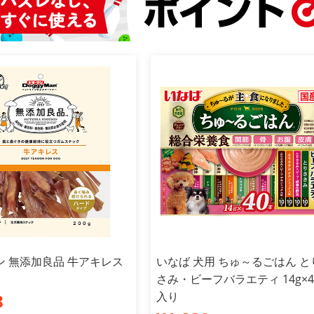
ン 無添加良品 牛アキレス
いなば 犬用 ちゅ～るごはん と
さみ・ビーフバラエティ 14g×4
入り
8