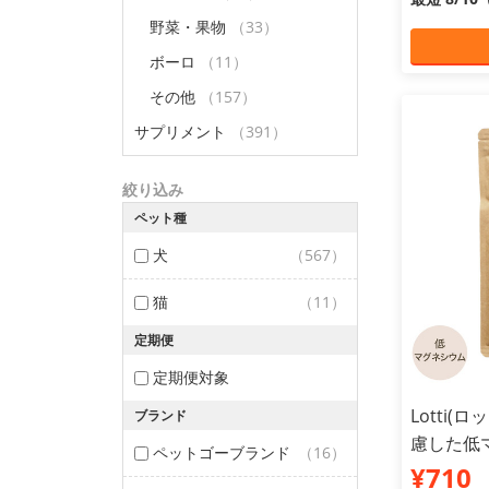
野菜・果物
（33）
ボーロ
（11）
その他
（157）
サプリメント
（391）
絞り込み
ペット種
犬
（567）
猫
（11）
定期便
定期便対象
Lotti(
ブランド
慮した低マ
ペットゴーブランド
（16）
¥710