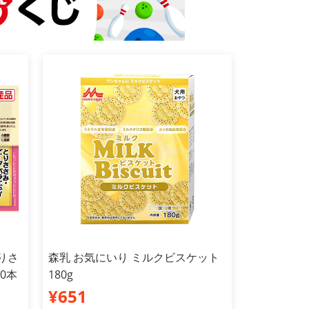
りさ
森乳 お気にいり ミルクビスケット
0本
180g
¥651