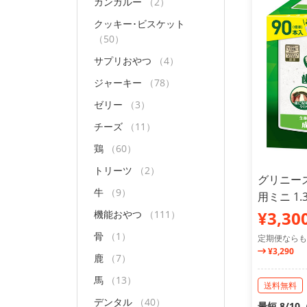
カンガルー
（2）
クッキー･ビスケット
（50）
サプリおやつ
（4）
ジャーキー
（78）
ゼリー
（3）
チーズ
（11）
鶏
（60）
トリーツ
（2）
グリニーズ
牛
（9）
用ミニ 1.3
¥3,30
機能おやつ
（111）
骨
（1）
定期便ならも
¥3,290
鹿
（7）
馬
（13）
送料無料
デンタル
（40）
最短 8/1