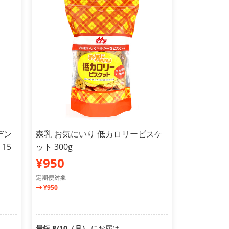
デン
森乳 お気にいり 低カロリービスケ
15
ット 300g
¥950
定期便対象
¥950
最短 8/10（月）
にお届け