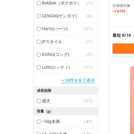
BokBok（ボクボク）
（1）
定期便対象
¥710
GENDAI(ゲンダイ)
（6）
Hartz(ハーツ)
（11）
最短 8/1
JPスタイル
（1）
KONG(コング)
（5）
Lotti(ロッティ)
（11）
＋58件を全て表示
成長段階
成犬
（17）
容量（g）
~50g未満
（47）