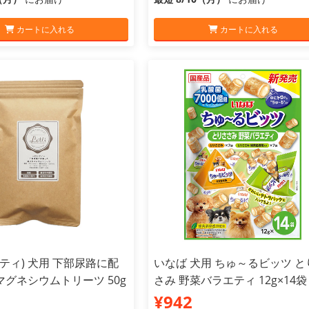
カートに入れる
カートに入れる
ロッティ) 犬用 下部尿路に配
いなば 犬用 ちゅ～るビッツ と
グネシウムトリーツ 50g
さみ 野菜バラエティ 12g×14袋
¥942