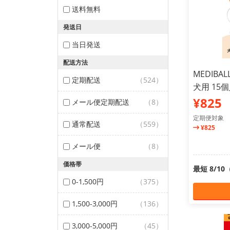
送料無料
発送日
当日発送
配送方法
MEDIB
定期配送
（524）
犬用 15
¥825
メール便定期配送
（8）
定期便対象
通常配送
（559）
¥825
メール便
（8）
価格帯
最短 8/1
0-1,500円
（375）
1,500-3,000円
（136）
3,000-5,000円
（45）