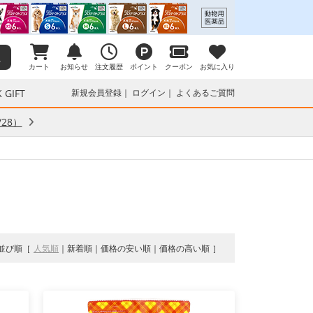
カート
お知らせ
注文履歴
ポイント
クーポン
お気に入り
 GIFT
新規会員登録
ログイン
よくあるご質問
28）
並び順
人気順
新着順
価格の安い順
価格の高い順