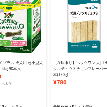
 プラス 成犬用 超小型犬
【在庫限り】ベッツワン 犬用 
-4kg 90本入
タルチュウ S チキンフレーバー 
本(130g)
0
¥780
っとお得！
0（月）
にお届け
最短 8/10（月）
にお届け