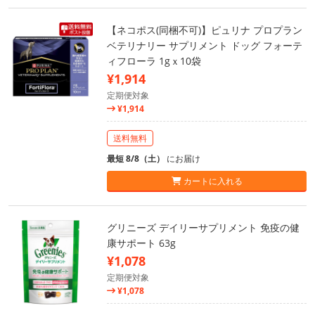
【ネコポス(同梱不可)】ピュリナ プロプラン
ベテリナリー サプリメント ドッグ フォーテ
ィフローラ 1gｘ10袋
¥1,914
定期便対象
¥1,914
送料無料
最短 8/8（土）
にお届け
カートに入れる
グリニーズ デイリーサプリメント 免疫の健
康サポート 63g
¥1,078
定期便対象
¥1,078