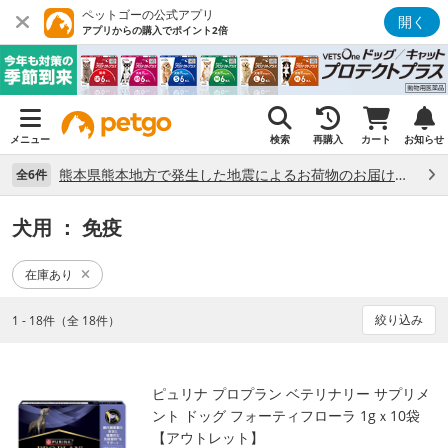
ペットゴーの公式アプリ
開く
アプリからの購入でポイント2倍
メニュー
検索
再購入
カート
お知らせ
熊本県熊本地方で発生した地震によるお荷物のお届け状況について （7/28）
全6件
犬用
： 免疫
在庫あり
絞り込み
1 - 18件（全 18件）
ピュリナ プロプラン ベテリナリー サプリメ
ント ドッグ フォーティフローラ 1gｘ10袋
【アウトレット】