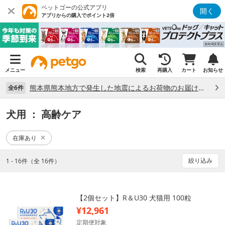
ペットゴーの公式アプリ
開く
アプリからの購入でポイント2倍
メニュー
検索
再購入
カート
お知らせ
熊本県熊本地方で発生した地震によるお荷物のお届け状況について （7/28）
全6件
犬用
： 高齢ケア
在庫あり
絞り込み
1 - 16件（全 16件）
【2個セット】R＆U30 犬猫用 100粒
¥12,961
定期便対象