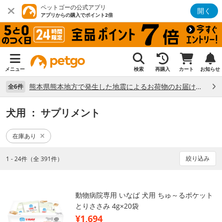
ペットゴーの公式アプリ
開く
アプリからの購入でポイント2倍
メニュー
検索
再購入
カート
お知らせ
熊本県熊本地方で発生した地震によるお荷物のお届け状況について （7/28）
全6件
犬用
： サプリメント
在庫あり
絞り込み
1 - 24件（全 391件）
動物病院専用 いなば 犬用 ちゅ～るポケット
とりささみ 4g×20袋
¥1,694