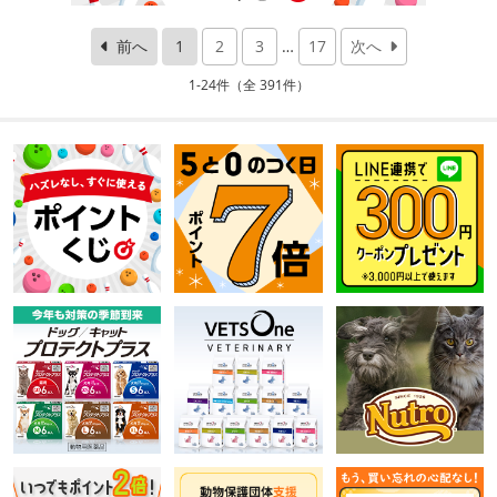
前へ
1
2
3
…
17
次へ
1-24件（全 391件）