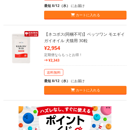
最短 8/12（水）
にお届け
カートに入れる
【ネコポス(同梱不可)】ベッツワン モエギイ
ガイオイル 犬猫用 30粒
¥2,954
定期便ならもっとお得！
¥2,343
送料無料
最短 8/12（水）
にお届け
カートに入れる