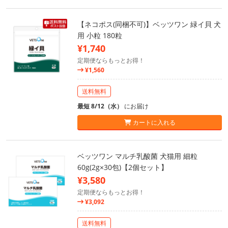
【ネコポス(同梱不可)】ベッツワン 緑イ貝 犬
用 小粒 180粒
¥1,740
定期便ならもっとお得！
¥1,560
送料無料
最短 8/12（水）
にお届け
カートに入れる
ベッツワン マルチ乳酸菌 犬猫用 細粒
60g(2g×30包)【2個セット】
¥3,580
定期便ならもっとお得！
¥3,092
送料無料