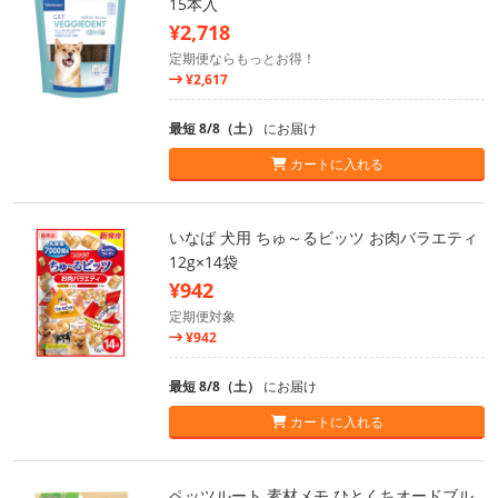
15本入
¥2,718
定期便ならもっとお得！
¥2,617
最短 8/8（土）
にお届け
カートに入れる
いなば 犬用 ちゅ～るビッツ お肉バラエティ
12g×14袋
¥942
定期便対象
¥942
最短 8/8（土）
にお届け
カートに入れる
ペッツルート 素材メモ ひとくちオードブル