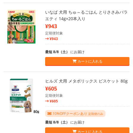
いなば 犬用 ちゅ～るごはん とりささみバラ
エティ 14g×20本入り
¥943
定期便対象
¥943
最短 8/8（土）
にお届け
カートに入れる
ヒルズ 犬用 メタボリックス ビスケット 80g
¥605
定期便対象
¥605
10%OFFクーポンあり
定期便のみ
最短 8/8（土）
にお届け
カートに入れる