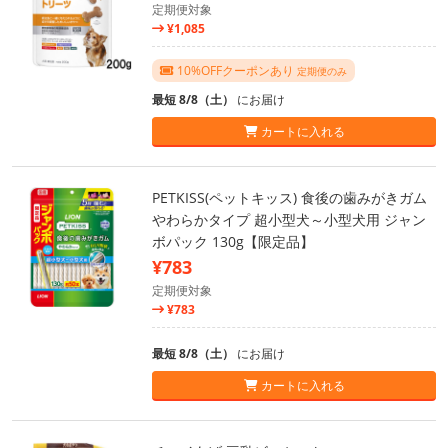
定期便対象
¥1,085
10%OFFクーポンあり
定期便のみ
最短 8/8（土）
にお届け
カートに入れる
PETKISS(ペットキッス) 食後の歯みがきガム
やわらかタイプ 超小型犬～小型犬用 ジャン
ボパック 130g【限定品】
¥783
定期便対象
¥783
最短 8/8（土）
にお届け
カートに入れる