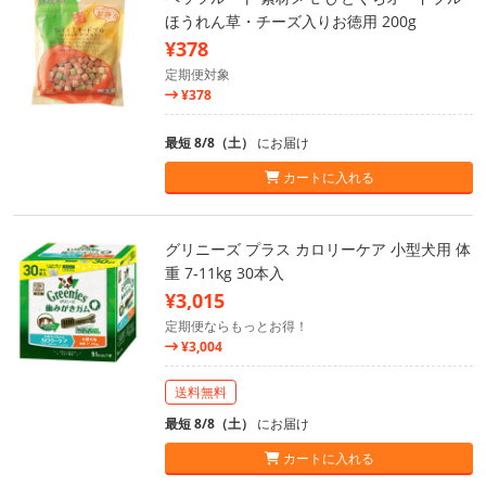
ほうれん草・チーズ入りお徳用 200g
¥378
定期便対象
¥378
最短 8/8（土）
にお届け
カートに入れる
グリニーズ プラス カロリーケア 小型犬用 体
重 7-11kg 30本入
¥3,015
定期便ならもっとお得！
¥3,004
送料無料
最短 8/8（土）
にお届け
カートに入れる