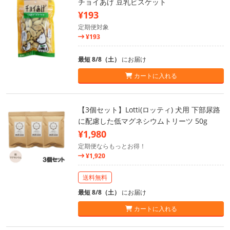
チョイあげ 豆乳ビスケット
¥193
定期便対象
¥193
最短 8/8（土）
にお届け
カートに入れる
【3個セット】Lotti(ロッティ) 犬用 下部尿路
に配慮した低マグネシウムトリーツ 50g
¥1,980
定期便ならもっとお得！
¥1,920
送料無料
最短 8/8（土）
にお届け
カートに入れる