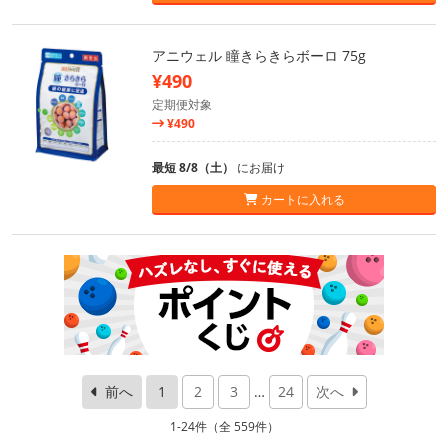
アニウェル 瞳きらきらボーロ 75g
¥490
定期便対象
¥490
最短 8/8（土）
にお届け
カートに入れる
前へ
1
2
3
…
24
次へ
1-24件（全 559件）