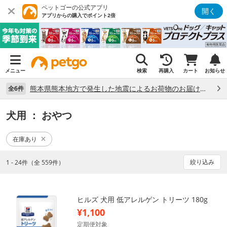
ペットゴーの公式アプリ
開く
アプリからの購入でポイント2倍
メニュー
検索
再購入
カート
お知らせ
熊本県熊本地方で発生した地震によるお荷物のお届け状況について （7/28）
全6件
犬用
： おやつ
在庫あり
絞り込み
1 - 24件（全 559件）
ヒルズ 犬用 低アレルゲン トリーツ 180g
¥1,100
定期便対象