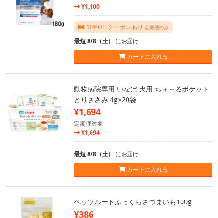
¥1,100
10%OFFクーポンあり
定期便のみ
最短 8/8（土）
にお届け
カートに入れる
動物病院専用 いなば 犬用 ちゅ～るポケット
とりささみ 4g×20袋
¥1,694
定期便対象
¥1,694
最短 8/8（土）
にお届け
カートに入れる
ペッツルートふっくらさつまいも100g
¥386