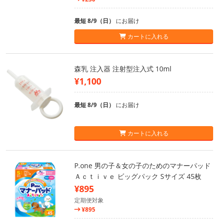
最短 8/9（日）
にお届け
カートに入れる
森乳 注入器 注射型注入式 10ml
¥1,100
最短 8/9（日）
にお届け
カートに入れる
P.one 男の子＆女の子のためのマナーパッド
Ａｃｔｉｖｅ ビッグパック Sサイズ 45枚
¥895
定期便対象
¥895