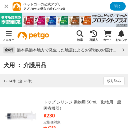
ペットゴーの公式アプリ
開く
アプリからの購入でポイント2倍
メニュー
検索
再購入
カート
お知らせ
熊本県熊本地方で発生した地震によるお荷物のお届け状況について （7/28）
全6件
犬用
： 介護用品
絞り込み
1 - 24件（全 28件）
トップ シリンジ 動物用 50mL（動物用一般
医療機器）
¥230
定期便対象
¥230