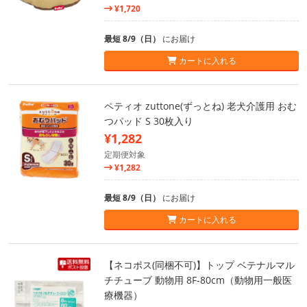
¥1,720
最短 8/9（日）
にお届け
カートに入れる
ペティオ zuttone(ずっとね) 老犬介護用 おむ
つパッド S 30枚入り
¥1,282
定期便対象
¥1,282
最短 8/9（日）
にお届け
カートに入れる
【ネコポス(同梱不可)】トップ ベテナルマル
チチューブ 動物用 8F-80cm（動物用一般医
療機器）