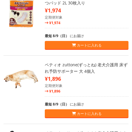
つパッド 2L 30枚入り
¥1,974
定期便対象
¥1,974
最短 8/9（日）
にお届け
カートに入れる
ペティオ zuttone(ずっとね) 老犬介護用 床ず
れ予防サポーター 大 4個入
¥1,896
定期便対象
¥1,896
最短 8/9（日）
にお届け
カートに入れる