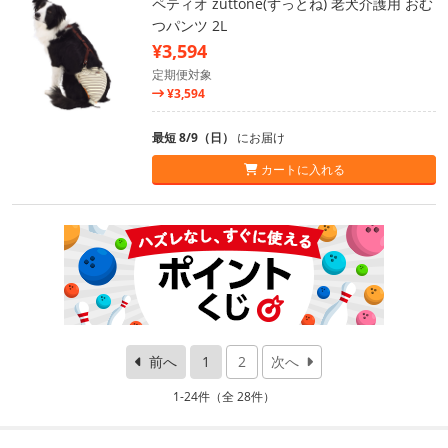
ペティオ zuttone(ずっとね) 老犬介護用 おむ
つパンツ 2L
¥3,594
定期便対象
¥3,594
最短 8/9（日）
にお届け
カートに入れる
前へ
1
2
次へ
1-24件（全 28件）