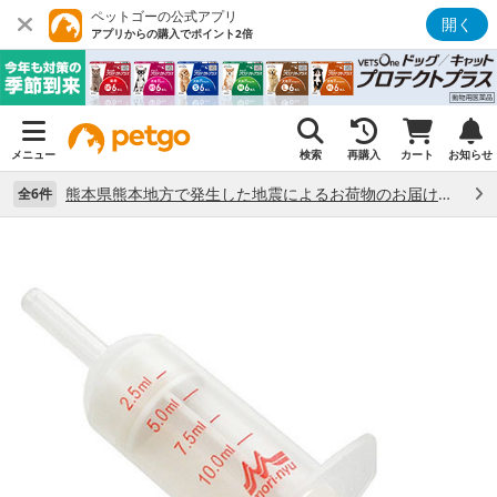
ペットゴーの公式アプリ
開く
アプリからの購入でポイント2倍
メニュー
検索
再購入
カート
お知らせ
熊本県熊本地方で発生した地震によるお荷物のお届け状況について （7/28）
全6件