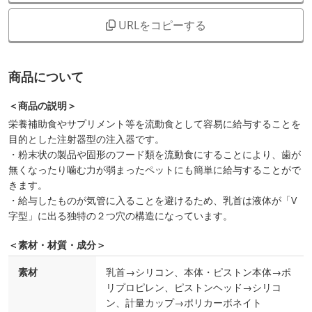
URLをコピーする
商品について
＜商品の説明＞
栄養補助食やサプリメント等を流動食として容易に給与することを
目的とした注射器型の注入器です。
・粉末状の製品や固形のフード類を流動食にすることにより、歯が
無くなったり噛む力が弱まったペットにも簡単に給与することがで
きます。
・給与したものが気管に入ることを避けるため、乳首は液体が「V
字型」に出る独特の２つ穴の構造になっています。
＜素材・材質・成分＞
素材
乳首→シリコン、本体・ピストン本体→ポ
リプロピレン、ピストンヘッド→シリコ
ン、計量カップ→ポリカーボネイト