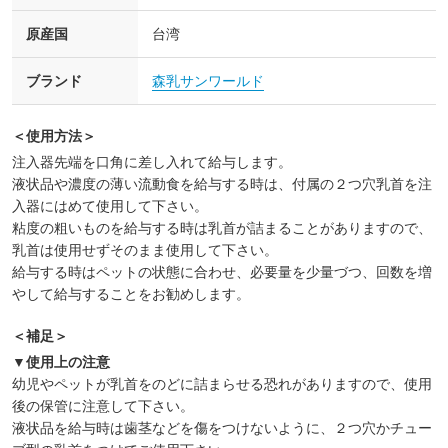
原産国
台湾
ブランド
森乳サンワールド
＜使用方法＞
注入器先端を口角に差し入れて給与します。
液状品や濃度の薄い流動食を給与する時は、付属の２つ穴乳首を注
入器にはめて使用して下さい。
粘度の粗いものを給与する時は乳首が詰まることがありますので、
乳首は使用せずそのまま使用して下さい。
給与する時はペットの状態に合わせ、必要量を少量づつ、回数を増
やして給与することをお勧めします。
＜補足＞
▼使用上の注意
幼児やペットが乳首をのどに詰まらせる恐れがありますので、使用
後の保管に注意して下さい。
液状品を給与時は歯茎などを傷をつけないように、２つ穴かチュー