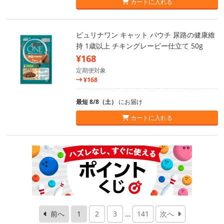
カートに入れる
ピュリナワン キャット パウチ 尿路の健康維
持 1歳以上 チキングレービー仕立て 50g
¥168
定期便対象
¥168
最短 8/8（土）
にお届け
カートに入れる
前へ
1
2
3
…
141
次へ