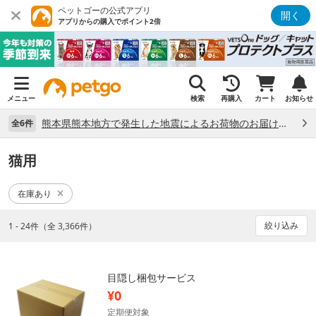
ペットゴーの公式アプリ
開く
アプリからの購入でポイント2倍
メニュー
検索
再購入
カート
お知らせ
熊本県熊本地方で発生した地震によるお荷物のお届け状況について （7/28）
全6件
猫用
在庫あり
絞り込み
1 - 24件（全 3,366件）
目隠し梱包サービス
¥0
定期便対象