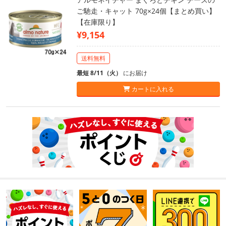
ご馳走・キャット 70g×24個【まとめ買い】
【在庫限り】
¥9,154
送料無料
最短 8/11（火）
にお届け
カートに入れる