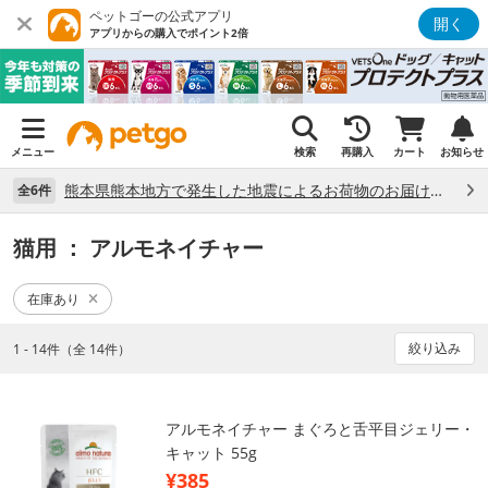
ペットゴーの公式アプリ
開く
アプリからの購入でポイント2倍
メニュー
検索
再購入
カート
お知らせ
熊本県熊本地方で発生した地震によるお荷物のお届け状況について （7/28）
全6件
猫用
： アルモネイチャー
在庫あり
絞り込み
1 - 14件（全 14件）
アルモネイチャー まぐろと舌平目ジェリー・
キャット 55g
¥385