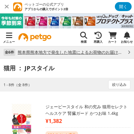
ペットゴーの公式アプリ
開く
アプリからの購入でポイント2倍
メニュー
検索
再購入
カート
お知らせ
熊本県熊本地方で発生した地震によるお荷物のお届け状況について （7/28）
全6件
猫用
： JPスタイル
絞り込み
1 - 8件（全 8件）
ジェーピースタイル 和の究み 猫用セレクト
ヘルスケア 腎臓ガード かつお味 1.4kg
¥1,382