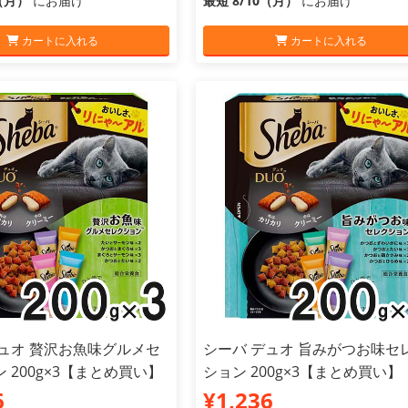
0（月）
にお届け
最短 8/10（月）
にお届け
カートに入れる
カートに入れる
デュオ 贅沢お魚味グルメセ
シーバ デュオ 旨みがつお味セ
 200g×3【まとめ買い】
ション 200g×3【まとめ買い】
6
¥1,236