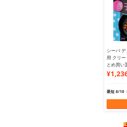
シーバ デ
用 クリー
とめ買い
¥1,23
最短 8/1