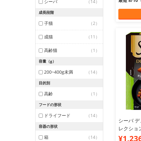
最短 8/1
シーバ
（14）
成長段階
子猫
（2）
成猫
（11）
高齢猫
（1）
容量（g）
200~400g未満
（14）
目的別
高齢
（1）
フードの形状
ドライフード
（14）
シーバ 
容器の形状
レクション
¥1,23
箱
（14）