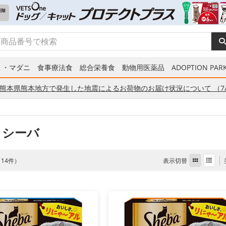
ミ・マダニ
食事療法食
総合栄養食
動物用医薬品
ADOPTION PARK
熊本県熊本地方で発生した地震によるお荷物のお届け状況について （7/
 シーバ
表示切替
全 14件）