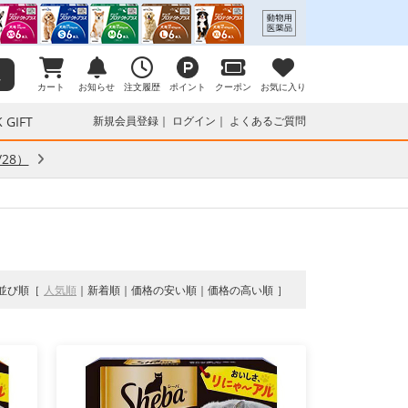
カート
お知らせ
注文履歴
ポイント
クーポン
お気に入り
 GIFT
新規会員登録
ログイン
よくあるご質問
28）
並び順
人気順
新着順
価格の安い順
価格の高い順