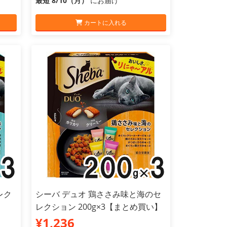
最短 8/10（月）
にお届け
カートに入れる
レク
シーバ デュオ 鶏ささみ味と海のセ
レクション 200g×3【まとめ買い】
¥1,236