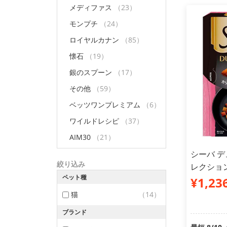
メディファス
（23）
モンプチ
（24）
ロイヤルカナン
（85）
懐石
（19）
銀のスプーン
（17）
その他
（59）
ベッツワンプレミアム
（6）
ワイルドレシピ
（37）
AIM30
（21）
シーバ 
絞り込み
レクション
ペット種
¥1,23
猫
（14）
ブランド