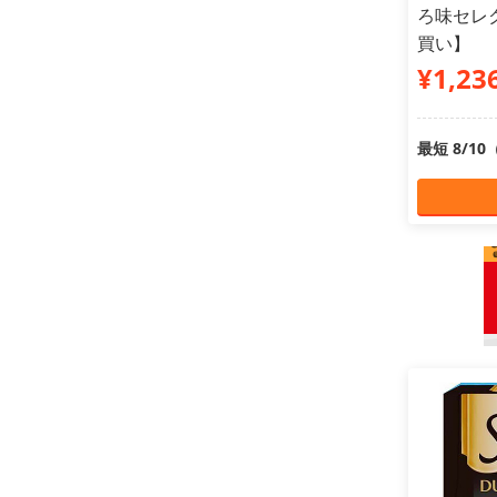
ろ味セレク
買い】
¥1,23
最短 8/1