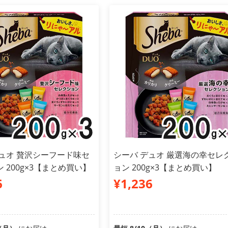
デュオ 贅沢シーフード味セ
シーバ デュオ 厳選海の幸セレ
 200g×3【まとめ買い】
ョン 200g×3【まとめ買い】
6
¥1,236