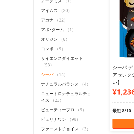
アーテミス
（1）
アイムス
（20）
アカナ
（22）
アボ･ダーム
（1）
オリジン
（8）
コンボ
（9）
サイエンスダイエット
（53）
シーバ 
シーバ
（14）
アセレクシ
い】
ナチュラルバランス
（4）
¥1,23
ニュートロナチュラルチョ
イス
（23）
ビューティープロ
（9）
最短 8/1
ピュリナワン
（99）
ファーストチョイス
（3）