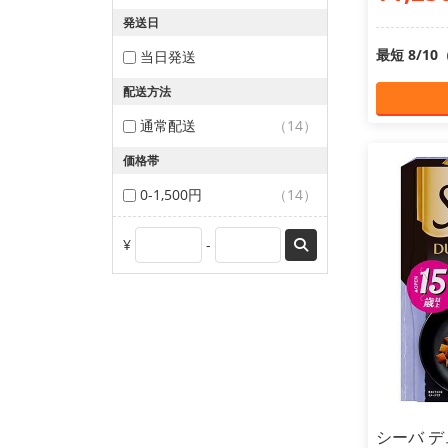
発送日
最短 8/1
当日発送
配送方法
通常配送
（14）
価格帯
0-1,500円
（14）
¥
-
シーバ デ