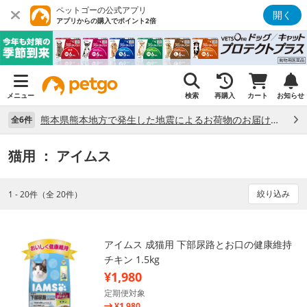
ペットゴーの公式アプリ
開く
アプリからの購入でポイント2倍
メニュー
検索
再購入
カート
お知らせ
熊本県熊本地方で発生した地震によるお荷物のお届け状況について （7/28）
全6件
猫用
： アイムス
絞り込み
1 - 20件（全 20件）
アイムス 成猫用 下部尿路とお口の健康維持
チキン 1.5kg
¥1,980
定期便対象
¥1,980