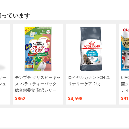
買っています
リー
モンプチ クリスピーキッ
ロイヤルカナン FCN ユ
CI
シュ
ス バラエティーパック
リナリーケア 2kg
菌ク
総合栄養食 贅沢シリーズ
ティ
126g
¥862
¥4,598
¥91