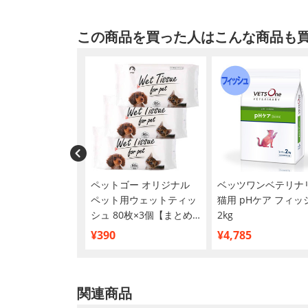
この商品を買った人はこんな商品も
(ピーワン) わんわ
ペットゴー オリジナル
ベッツワンベテリナ
・シート レギュ
ペット用ウェットティッ
猫用 pHケア フィッ
00枚入
シュ 80枚×3個【まとめ
2kg
買い】
¥390
¥4,785
関連商品