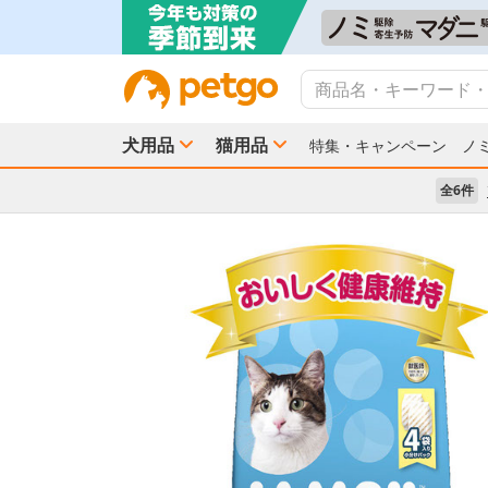
犬用品
猫用品
特集・キャンペーン
ノ
全6件