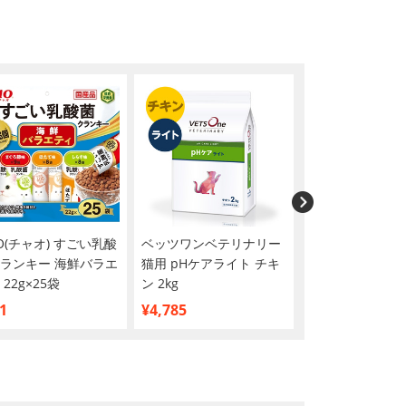
AO(チャオ) すごい乳酸
ベッツワンベテリナリー
MiawMiaw(ミ
ランキー 海鮮バラエ
猫用 pHケアライト チキ
ウ)カリカリ小粒
 22g×25袋
ン 2kg
シニア猫用 まぐ
1.08kg
1
¥4,785
¥1,348