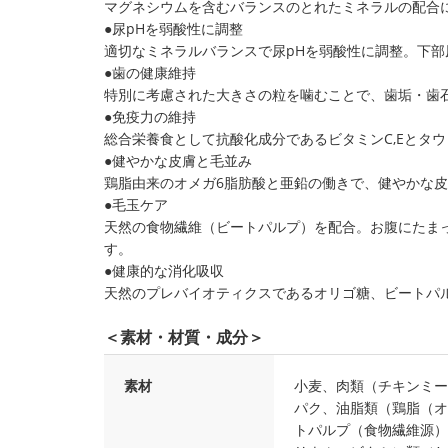
マグネシウムを含むバランスのとれたミネラルの配合
●尿pHを弱酸性に調整
適切なミネラルバランスで尿pHを弱酸性に調整。下
●歯の健康維持
特別に考慮された大きさの粒を噛むことで、歯垢・歯
●免疫力の維持
総合栄養食として抗酸化成分であるビタミンC,Eとタ
●健やかな皮膚と毛並み
鶏脂由来のオメガ6脂肪酸と亜鉛の働きで、健やかな
●毛玉ケア
天然の食物繊維（ビートパルプ）を配合。お腹にたま
す。
●健康的な消化吸収
天然のプレバイオティクスであるオリゴ糖、ビートパ
＜素材・材質・成分＞
素材
小麦、肉類（チキンミー
パク、油脂類（鶏脂（オ
トパルプ（食物繊維源）