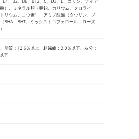
B1、B2、B6、B12、C、D3、E、コリン、ナイア
酸）、ミネラル類（亜鉛、カリウム、クロライ
トリウム、ヨウ素）、アミノ酸類（タウリン、メ
（BHA、BHT、ミックストコフェロール、ローズ
）
上、脂質：12.6％以上、粗繊維：3.0％以下、灰分：
％以下