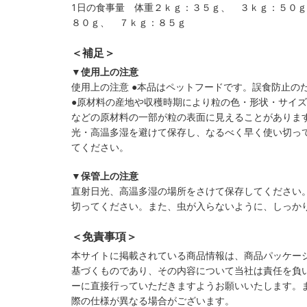
1日の食事量 体重２ｋｇ：３５ｇ、 ３ｋｇ：５０
８０ｇ、 ７ｋｇ：８５ｇ
＜補足＞
▼使用上の注意
使用上の注意 ●本品はペットフードです。誤食防止の
●原材料の産地や収穫時期により粒の色・形状・サイズ
などの原材料の一部が粒の表面に見えることがあります
光・高温多湿を避けて保存し、なるべく早く使い切って
てください。
▼保管上の注意
直射日光、高温多湿の場所をさけて保存してください
切ってください。また、虫が入らないように、しっか
＜免責事項＞
本サイトに掲載されている商品情報は、商品パッケー
基づくものであり、その内容について当社は責任を負
ーに直接行っていただきますようお願いいたします。
際の仕様が異なる場合がございます。