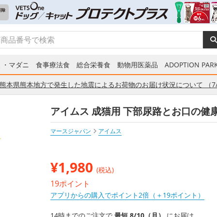
ミ・マダニ
食事療法食
総合栄養食
動物用医薬品
ADOPTION PARK
熊本県熊本地方で発生した地震によるお荷物のお届け状況について （7/
アイムス 成猫用 下部尿路とお口の健康維
マースジャパン
アイムス
¥
1,980
(税込)
19ポイント
アプリからの購入でポイント2倍（＋19ポイント）
14時までのご注文で
最短 8/10（月）
にお届け