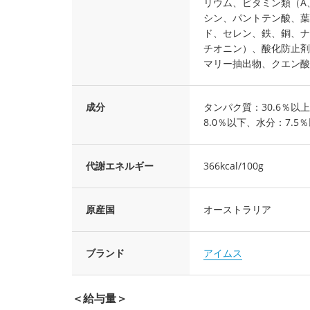
リウム、ビタミン類（A、
シン、パントテン酸、葉
ド、セレン、鉄、銅、ナ
チオニン）、酸化防止剤
マリー抽出物、クエン酸
成分
タンパク質：30.6％以
8.0％以下、水分：7.5
代謝エネルギー
366kcal/100g
原産国
オーストラリア
ブランド
アイムス
＜給与量＞